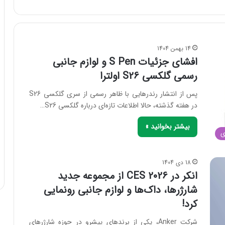
ت
ج
و
ب
ر
14 بهمن 1404
ا
افشای جزئیات S Pen و لوازم جانبی
ی
رسمی گلکسی S26 اولترا
:
پس از انتشار رندرهایی با ظاهر رسمی از سری گلکسی S26
در هفته گذشته، حالا اطلاعات تازه‌ای درباره گلکسی S26…
بیشتر بخوانید »
ی
18 دی 1404
انکر در CES 2026 از مجموعه جدید
شارژرها، داک‌ها و لوازم جانبی رونمایی
کرد!
شرکت Anker، یکی از برندهای پیشرو در حوزه شارژرهای