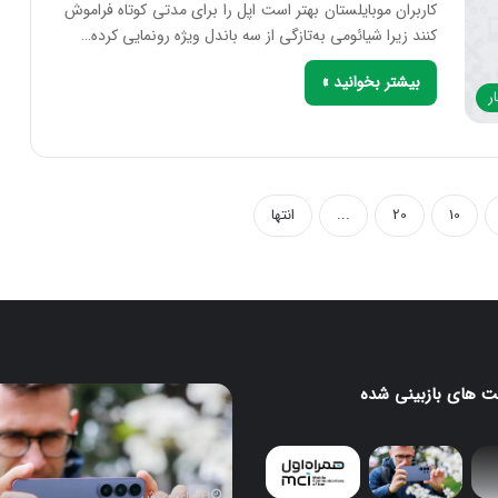
کاربران موبایلستان بهتر است اپل را برای مدتی کوتاه فراموش
کنند زیرا شیائومی به‌تازگی از سه باندل ویژه رونمایی کرده…
بیشتر بخوانید »
ر
10
20
...
انتها
 های بازبینی شده
سامسونگ
از
سنسور
۲۰۰
مگاپیکسلی
4 ساعت پیش