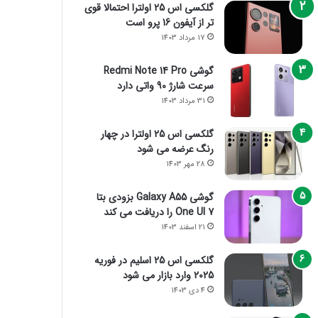
گلکسی اس 25 اولترا احتمالا قوی
تر از آیفون 16 پرو است
17 مرداد 1403
گوشی Redmi Note 14 Pro
سرعت شارژ 90 واتی دارد
31 مرداد 1403
گلکسی اس 25 اولترا در چهار
رنگ عرضه می شود
28 مهر 1403
گوشی Galaxy A55 بزودی بتا
One UI 7 را دریافت می کند
21 اسفند 1403
گلکسی اس 25 اسلیم در فوریه
2025 وارد بازار می شود
4 دی 1403