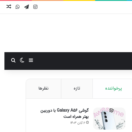
اینستاگرام
تلگرام
واتس آ
نوش
سایدبار
تغییر پوست
جستجو
پرخواننده
تازه
نظرها
گوشی Galaxy A56 با دوربین
بهتر همراه است
6 آبان 1403