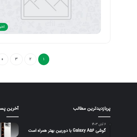
اخبا
»
3
2
1
پربازدیدترین مطالب
آخرین پست
پایان
ردمی
کار
K100
گوگل
Pro
6 آبان 1403
اسیستنت؛
Max
گوشی Galaxy A56 با دوربین بهتر همراه است
گوگل
با