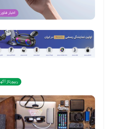
اخبار فناور
ریپورتاژ آگه