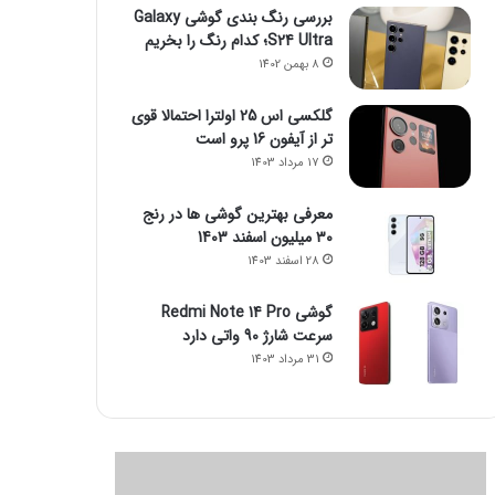
بررسی رنگ بندی گوشی Galaxy
S24 Ultra؛ کدام رنگ را بخریم
8 بهمن 1402
گلکسی اس 25 اولترا احتمالا قوی
تر از آیفون 16 پرو است
17 مرداد 1403
معرفی بهترین گوشی ها در رنج
۳۰ میلیون اسفند 1403
28 اسفند 1403
گوشی Redmi Note 14 Pro
سرعت شارژ 90 واتی دارد
31 مرداد 1403