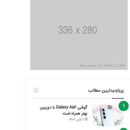
پربازدیدترین مطالب
گوشی Galaxy A56 با دوربین
بهتر همراه است
6 آبان 1403