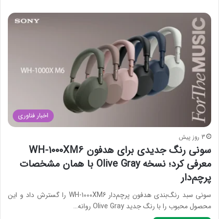
و
ب
ر
ا
ی
:
اخبار فناوری
3 روز پیش
سونی رنگ جدیدی برای هدفون WH-1000XM6
معرفی کرد؛ نسخه Olive Gray با همان مشخصات
پرچم‌دار
سونی سبد رنگ‌بندی هدفون پرچم‌دار WH-1000XM6 را گسترش داد و این
محصول محبوب را با رنگ جدید Olive Gray روانه…