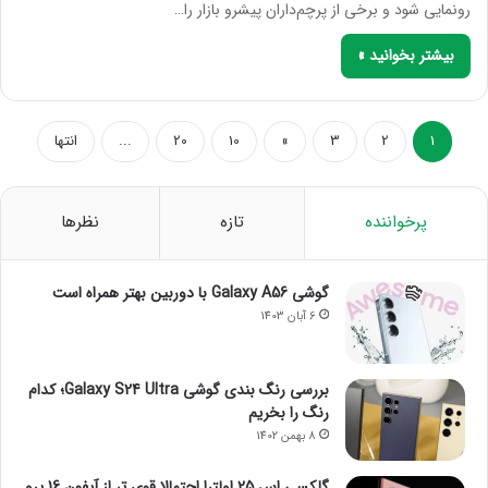
رونمایی شود و برخی از پرچم‌داران پیشرو بازار را…
بیشتر بخوانید »
1
2
3
»
10
20
...
انتها
پرخواننده
تازه
نظرها
گوشی Galaxy A56 با دوربین بهتر همراه است
6 آبان 1403
بررسی رنگ بندی گوشی Galaxy S24 Ultra؛ کدام
رنگ را بخریم
8 بهمن 1402
گلکسی اس 25 اولترا احتمالا قوی تر از آیفون 16 پرو