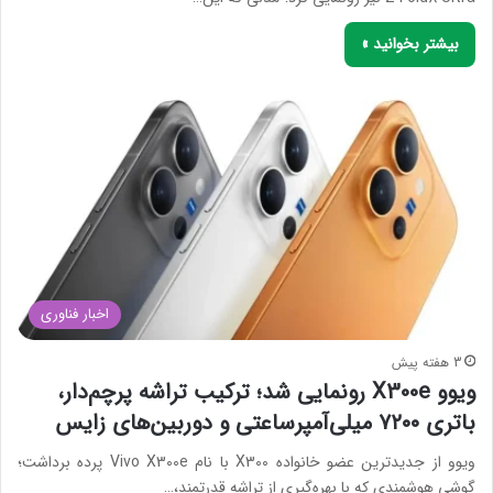
بیشتر بخوانید »
اخبار فناوری
3 هفته پیش
ویوو X300e رونمایی شد؛ ترکیب تراشه پرچم‌دار،
باتری ۷۲۰۰ میلی‌آمپرساعتی و دوربین‌های زایس
ویوو از جدیدترین عضو خانواده X300 با نام Vivo X300e پرده برداشت؛
گوشی هوشمندی که با بهره‌گیری از تراشه قدرتمند،…