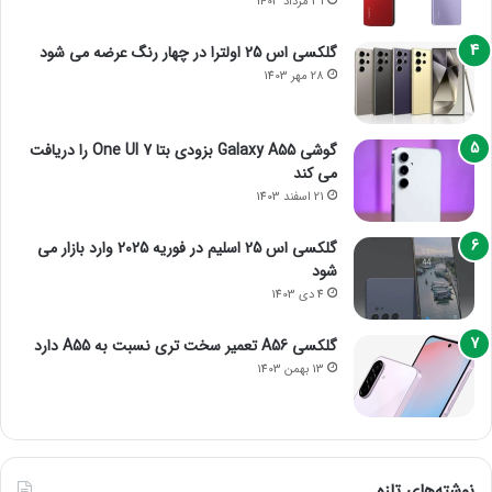
31 مرداد 1403
گلکسی اس 25 اولترا در چهار رنگ عرضه می شود
28 مهر 1403
گوشی Galaxy A55 بزودی بتا One UI 7 را دریافت
می کند
21 اسفند 1403
گلکسی اس 25 اسلیم در فوریه 2025 وارد بازار می
شود
4 دی 1403
گلکسی A56 تعمیر سخت تری نسبت به A55 دارد
13 بهمن 1403
نوشته‌های تازه