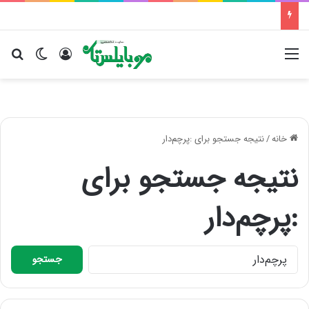
منو
ورود
تغییر پو
جس
خانه
/
نتیجه جستجو برای :پرچم‌دار
نتیجه جستجو برای
:
پرچم‌دار
ج
س
ت
ج