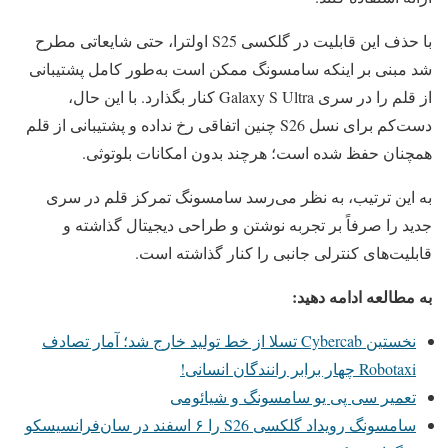
با حذف این قابلیت در گلکسی S25 اولترا، حتی شایعاتی مطرح
شد مبنی بر اینکه سامسونگ ممکن است به‌طور کامل پشتیبانی
از قلم را در سری Galaxy S Ultra کنار بگذارد. با این حال،
دست‌کم برای نسل S26 چنین اتفاقی رخ نداده و پشتیبانی از قلم
همچنان حفظ شده است؛ هرچند بدون امکانات بلوتوثی.
به این ترتیب، به نظر می‌رسد سامسونگ تمرکز قلم در سری
جدید را صرفاً بر تجربه نوشتن و طراحی دیجیتال گذاشته و
قابلیت‌های کنترلی جانبی را کنار گذاشته است.
به مطالعه ادامه دهید:
نخستین Cybercab تسلا از خط تولید خارج شد؛ آمار تصادف
Robotaxi چهار برابر رانندگان انسانی!
تعمیر سی پی یو سامسونگ و شیائومی
سامسونگ رویداد گلکسی S26 را ۶ اسفند در سان‌فرانسیسکو