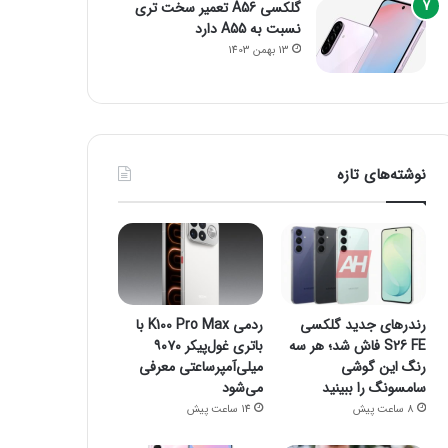
گلکسی A56 تعمیر سخت تری
نسبت به A55 دارد
13 بهمن 1403
نوشته‌های تازه
رندرهای جدید گلکسی
ردمی K100 Pro Max با
S26 FE فاش شد؛ هر سه
باتری غول‌پیکر ۹۰۷۰
رنگ این گوشی
میلی‌آمپرساعتی معرفی
سامسونگ را ببینید
می‌شود
8 ساعت پیش
14 ساعت پیش