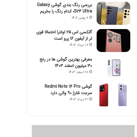
بررسی رنگ بندی گوشی Galaxy
S24 Ultra؛ کدام رنگ را بخریم
8 بهمن 1402
گلکسی اس 25 اولترا احتمالا قوی
تر از آیفون 16 پرو است
17 مرداد 1403
معرفی بهترین گوشی ها در رنج
۳۰ میلیون اسفند 1403
28 اسفند 1403
گوشی Redmi Note 14 Pro
سرعت شارژ 90 واتی دارد
31 مرداد 1403