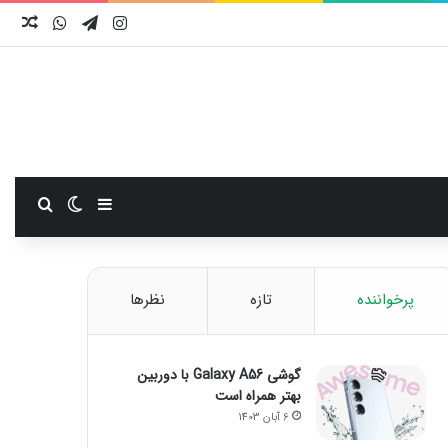
اینستاگرام
تلگرام
واتس آ
نوش
سایدبار
تغییر پوست
جستجو
پرخواننده
تازه
نظرها
گوشی Galaxy A56 با دوربین
بهتر همراه است
6 آبان 1403