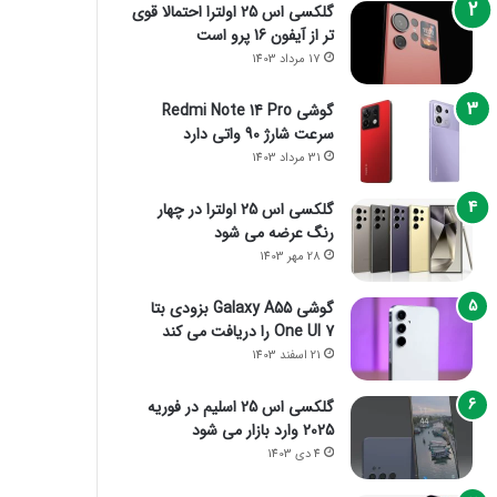
گلکسی اس 25 اولترا احتمالا قوی
تر از آیفون 16 پرو است
17 مرداد 1403
گوشی Redmi Note 14 Pro
سرعت شارژ 90 واتی دارد
31 مرداد 1403
گلکسی اس 25 اولترا در چهار
رنگ عرضه می شود
28 مهر 1403
گوشی Galaxy A55 بزودی بتا
One UI 7 را دریافت می کند
21 اسفند 1403
گلکسی اس 25 اسلیم در فوریه
2025 وارد بازار می شود
4 دی 1403