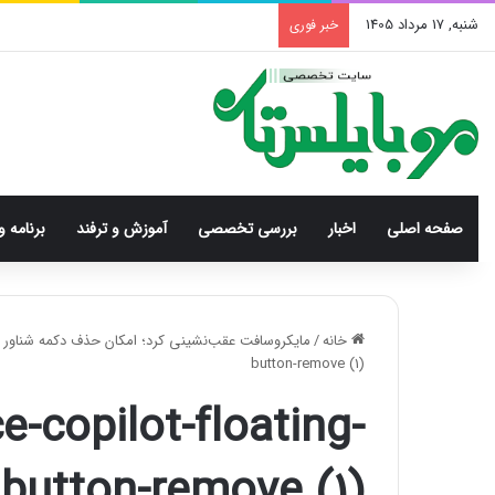
شنبه, 17 مرداد 1405
خبر فوری
صفحه اصلی
اخبار
بررسی‌ تخصصی
آموزش و ترفند
برنامه و
خانه
/
مایکروسافت عقب‌نشینی کرد؛ امکان حذف دکمه شناور Copilot از آفیس فراهم می‌شود
button-remove (1)
e-copilot-floating-
button-remove (1)