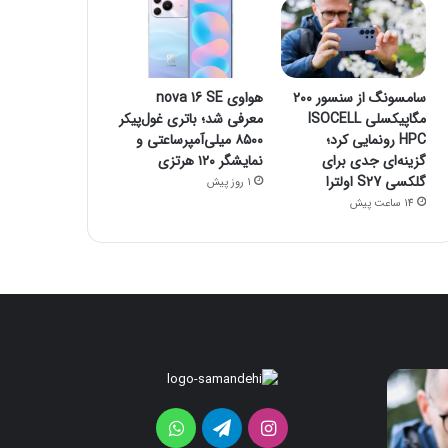
سامسونگ از سنسور ۲۰۰
هواوی nova 16 SE
مگاپیکسلی ISOCELL
معرفی شد؛ باتری غول‌پیکر
HPC رونمایی کرد؛
۸۵۰۰ میلی‌آمپرساعتی و
گزینه‌ای جدی برای
نمایشگر ۱۲۰ هرتزی
گلکسی S27 اولترا
1 روز پیش
14 ساعت پیش
قابلیت
جدید
HiLight
اینستاگرام
تلگرام
واتس
در