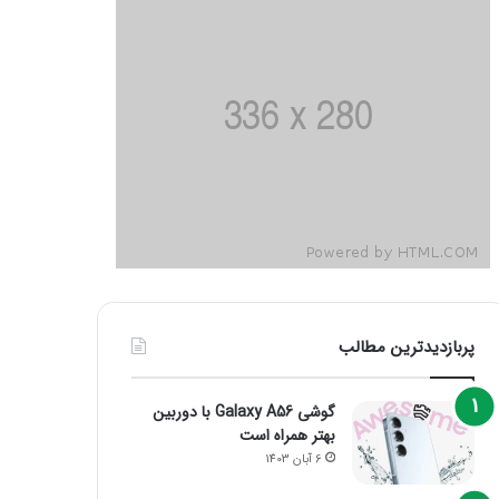
پربازدیدترین مطالب
گوشی Galaxy A56 با دوربین
بهتر همراه است
6 آبان 1403