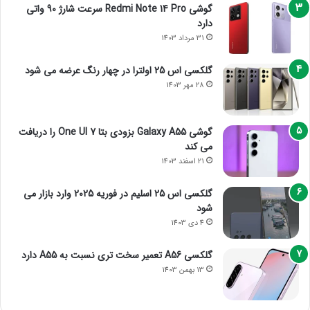
گوشی Redmi Note 14 Pro سرعت شارژ 90 واتی
دارد
31 مرداد 1403
گلکسی اس 25 اولترا در چهار رنگ عرضه می شود
28 مهر 1403
گوشی Galaxy A55 بزودی بتا One UI 7 را دریافت
می کند
21 اسفند 1403
گلکسی اس 25 اسلیم در فوریه 2025 وارد بازار می
شود
4 دی 1403
گلکسی A56 تعمیر سخت تری نسبت به A55 دارد
13 بهمن 1403