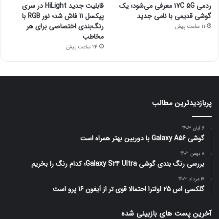
ردمی 17C 5G معرفی می‌شود؛ یک
قابلیت جدید HiLight در سری
گوشی قدیمی با نامی جدید
پیکسل 11 فاش شد؛ نور RGB با
رنگ‌بندی اختصاصی برای هر
11 ساعت پیش
مخاطب
24 ساعت پیش
پربازدیدترین مطالب
6 آبان 1403
گوشی Galaxy A56 با دوربین بهتر همراه است
8 بهمن 1402
بررسی رنگ بندی گوشی Galaxy S24 Ultra؛ کدام رنگ را بخریم
17 مرداد 1403
گلکسی اس 25 اولترا احتمالا قوی تر از آیفون 16 پرو است
آخرین پست های بازبینی شده