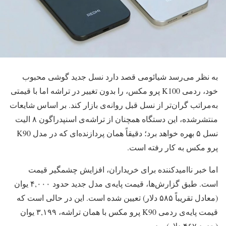
به نظر می‌رسد شیائومی قصد دارد نسل جدید گوشی محبوب
خود، ردمی K100 پرو مکس، را بدون تغییر در تراشه اما با قیمتی
به‌مراتب گران‌تر از نسل قبل روانه‌ی بازار کند. بر اساس شایعات
منتشرشده، این دستگاه همچنان از تراشه‌ی اسنپدراگون ۸ الیت
نسل ۵ بهره خواهد برد؛ دقیقاً همان پردازنده‌ای که در مدل K90
پرو مکس به کار رفته است.
اما خبر ناامیدکننده برای خریداران، افزایش چشمگیر قیمت
است. طبق گزارش‌ها، قیمت پایه‌ی مدل جدید حدود ۴,۰۰۰ یوان
(معادل تقریباً ۵۸۵ دلار) تعیین شده است. این در حالی است که
قیمت پایه‌ی ردمی K90 پرو مکس با همان تراشه، ۳,۱۹۹ یوان
(حدود ۴۶۷ دلار) بود.