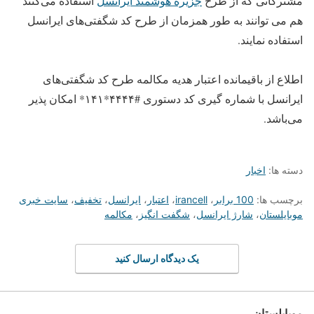
مشترکانی که از طرح
جزیره هوشمند ایرانسل
استفاده می‌کنند
هم می توانند به طور همزمان از طرح کد شگفتی‌های ایرانسل
استفاده نمایند.
اطلاع از باقیمانده اعتبار هدیه مکالمه طرح کد شگفتی‌های
ایرانسل با شماره گیری کد دستوری #۴۴۴۴*۱۴۱* امکان پذیر
می‌باشد.
دسته ها:
اخبار
برچسب ها:
100 برابر
،
irancell
،
اعتبار
،
ایرانسل
،
تخفیف
،
سایت خبری
موبایلستان
،
شارژ ایرانسل
،
شگفت انگیز
،
مکالمه
یک دیدگاه ارسال کنید
موبایلستان