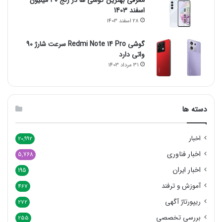
اسفند 1403
28 اسفند 1403
گوشی Redmi Note 14 Pro سرعت شارژ 90
واتی دارد
31 مرداد 1403
دسته ها
اخبار
20,992
اخبار فناوری
5,768
اخبار ایران
195
آموزش و ترفند
467
ریپورتاژ آگهی
272
بررسی‌ تخصصی
255