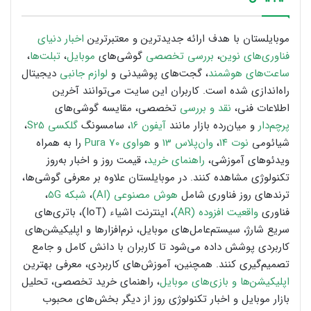
موبایلستان با هدف ارائه جدیدترین و معتبرترین
اخبار دنیای
فناوری‌های نوین
،
بررسی تخصصی
گوشی‌های
موبایل
،
تبلت‌ها
،
ساعت‌های هوشمند
، گجت‌های پوشیدنی و
لوازم جانبی
دیجیتال
راه‌اندازی شده است. کاربران این سایت می‌توانند آخرین
اطلاعات فنی،
نقد و بررسی
تخصصی، مقایسه گوشی‌های
پرچم‌دار
و میان‌رده بازار مانند
آیفون ۱۶
، سامسونگ
گلکسی S25
،
شیائومی
نوت ۱۴
،
وان‌پلاس 13
و
هواوی Pura 70
را به همراه
ویدئوهای آموزشی،
راهنمای خرید
، قیمت روز و اخبار به‌روز
تکنولوژی مشاهده کنند. در موبایلستان علاوه بر معرفی گوشی‌ها،
ترندهای روز فناوری شامل
هوش مصنوعی (AI)
،
شبکه 5G
،
فناوری
واقعیت افزوده (AR)
، اینترنت اشیاء (IoT)، باتری‌های
سریع شارژ، سیستم‌عامل‌های موبایل، نرم‌افزارها و اپلیکیشن‌های
کاربردی پوشش داده می‌شود تا کاربران با دانش کامل و جامع
تصمیم‌گیری کنند. همچنین، آموزش‌های کاربردی، معرفی بهترین
اپلیکیشن‌ها و بازی‌های موبایل
، راهنمای خرید تخصصی، تحلیل
بازار موبایل و اخبار تکنولوژی روز از دیگر بخش‌های محبوب