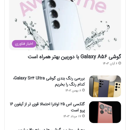
اخبار فناوری
گوشی Galaxy A56 با دوربین بهتر همراه است
6 آبان 1403
بررسی رنگ بندی گوشی Galaxy S24 Ultra؛
کدام رنگ را بخریم
8 بهمن 1402
گلکسی اس 25 اولترا احتمالا قوی تر از آیفون 16
پرو است
17 مرداد 1403
معرفی بهترین گوشی ها در رنج ۳۰ میلیون