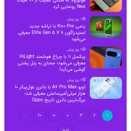
موتورولا به شکلی عجیب از Edge 70
Neo رونمایی کرد
1 روز پیش
ردمی K100 Pro با تراشه جدید
اسنپدراگون 8 Elite Gen 5 V معرفی
می‌شود
1 روز پیش
پیکسل ۱۱ با چراغ هوشمند HiLight
معرفی می‌شود؛ جمنای به پنل پشتی
گوشی می‌آید!
1 روز پیش
اوپو A7 Pro Max با باتری غول‌پیکر ۱۰
هزار میلی‌آمپرساعتی معرفی شد؛
بزرگ‌ترین باتری تاریخ Oppo
...
20
10
»
3
2
1
انتها