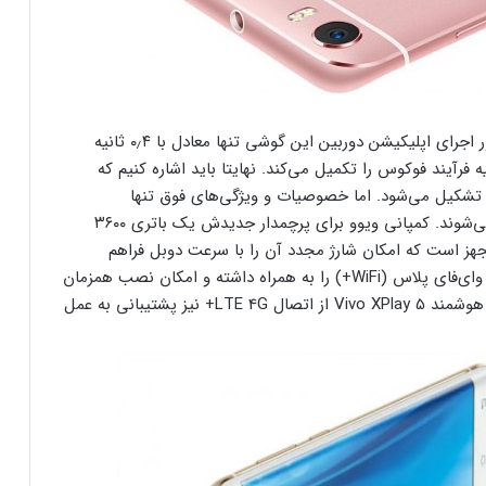
طبق ادعای کمپانی ویوو مدت زمان صرف شده به منظور اجرای اپلیکیشن دوربین این گوشی تنها معادل با ۰٫۴ ثانیه
ود و لنز دستگاه ظرف مدت زمان کمتر از ۰٫۱ ثانیه فرآیند فوکوس را تکمیل می‌کند. نهایتا باید اشاره کنیم که
وشی هم از سنسوری ۸ مگاپیکسلی تشکیل می‌شود. اما خصوصیات و ویژگی‌های فوق تنها
مشخصات فنی و برتر گوشی XPlay 5 ویوو محسوب نمی‌شوند. کمپانی ویوو برای پرچمدار جدیدش یک باتری ۳۶۰۰
مجهز است که امکان شارژ مجدد آن را با سرعت دوبل فراهم
می‌کند. این گوشی هوشمند قابلیت پشتیبانی از اتصال وای‌فای پلاس (WiFi+) را به همراه داشته و امکان نصب همزمان
دو سیم را نیز برای کاربر به همراه دارد. همچنین گوشی هوشمند Vivo XPlay 5 از اتصال LTE 4G+ نیز پشتیبانی به عمل