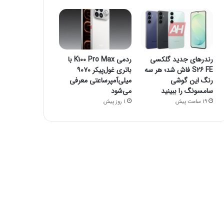
رندرهای جدید گلکسی
ردمی K100 Pro Max با
S26 FE فاش شد؛ هر سه
باتری غول‌پیکر ۹۰۷۰
رنگ این گوشی
میلی‌آمپرساعتی معرفی
سامسونگ را ببینید
می‌شود
19 ساعت پیش
1 روز پیش