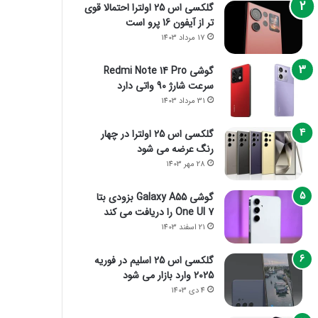
گلکسی اس 25 اولترا احتمالا قوی
تر از آیفون 16 پرو است
17 مرداد 1403
گوشی Redmi Note 14 Pro
سرعت شارژ 90 واتی دارد
31 مرداد 1403
گلکسی اس 25 اولترا در چهار
رنگ عرضه می شود
28 مهر 1403
گوشی Galaxy A55 بزودی بتا
One UI 7 را دریافت می کند
21 اسفند 1403
گلکسی اس 25 اسلیم در فوریه
2025 وارد بازار می شود
4 دی 1403