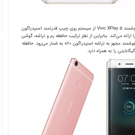
اما همانگونه که پیش از این هم اشاره کردیم، گوشی هوشمند Vivo XPlay 5 از سیستم روی چیپ قدرتمند اسنپدراگون
ند بوده و رم آن ظرفیت ۶ گیگابایتی را ارائه می‌کند. بنابراین از نظر ترکیب حافظه رم و تراشه، گوشی
هوشمند Xplay 5 ویوو هم اکنون قدرتمندترین گوشی هوشمند مجهز به تراشه اسنپدراگون ۸۲۰ به شمار می‌رود. حافظه