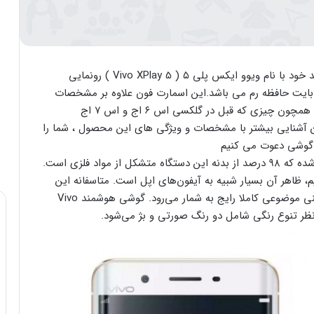
روز گذشته کمپانی چینی ویوو سرانجام از پرچم دار جدید خود با نام ویوو ایکس پلی ۵ ( Vivo XPlay 5 ) رونمایی
 XPlay 5 اولین گوشی هوشمند جهان با ۶ گیگابایت حافظه رم می باشد.این اسمارت فون علاوه بر مشخصات
سخت افزاری مناسب ، از نمایشگری با لبه های خمیده، همچون چیزی که قبل در گلکسی اس ۶ اج و اس ۷ اج
 آشنایی بیشتر با مشخصات و ویژگی های این محصول ، شما را
 گوشی دعوت می کنیم
کمپانی ویوو ضمن رونمایی از پرچمدار جدیدش مدعی شده که ۹۸ درصد از بدنه این دستگاه متشکل از مواد فلزی است.
، ظاهر آن بسیار شبیه به آیفون‌های اپل است. متاسفانه این
شباهت‌های ظاهری به نوعی در محصولات برندهای چینی موضوعی کاملا رایج به شمار می‌رود. گوشی هوشمند Vivo