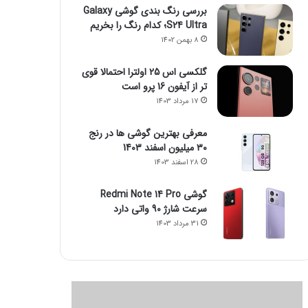
بررسی رنگ بندی گوشی Galaxy
S24 Ultra؛ کدام رنگ را بخریم
8 بهمن 1402
گلکسی اس 25 اولترا احتمالا قوی
تر از آیفون 16 پرو است
17 مرداد 1403
معرفی بهترین گوشی ها در رنج
۳۰ میلیون اسفند 1403
28 اسفند 1403
گوشی Redmi Note 14 Pro
سرعت شارژ 90 واتی دارد
31 مرداد 1403