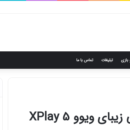
 بازی
تبلیغات
تماس با ما
 ویوو XPlay 5