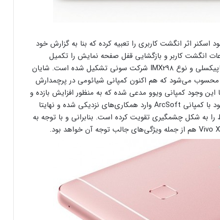
نیی ویوو در پنل پشتی گوشی هوشمند XPlay 5 خود اسکنر اثر انگشت کاربری را تعبیه کرده که بنا به گزارش خود
نیه فرآیند آنالیز اطلاعات انگشت کاربر و بازگشایی قفل صفحه نمایش را تکمیل
می‌کند. دوربین اصلی این گوشی هم از سنسوری ۱۶ مگاپیکسلی و نوع IMX298 شرکت سونی تشکیل شده است. شایان
 محسوب می‌شود که هم اکنون کمپانی شیائومی در پرچمدارش
) به کار گرفته است. با این وجود کمپانی ویوو مدعی شده که به منظور افزایش بازده و
قدرت عملکرد این سنسور در گوشی هوشمند XPlay 5 خود با کمپانی ArcSoft وارد همکاری‌های نزدیکی شده و نهایتا
 را به شکل چشمگیری تقویت کرده است. بنابرانی و با توجه به