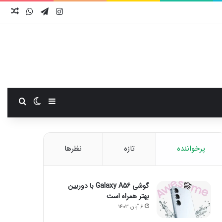
اینستاگرام
تلگرام
واتس آ
نوش
سایدبار
تغییر پوست
جستجو
پرخواننده
تازه
نظرها
گوشی Galaxy A56 با دوربین
بهتر همراه است
6 آبان 1403