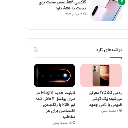
گلکسی A56 تعمیر سخت تری
نسبت به A55 دارد
13 بهمن 1403
نوشته‌های تازه
ردمی 17C 5G معرفی
قابلیت جدید HiLight در
می‌شود؛ یک گوشی
سری پیکسل 11 فاش شد؛
قدیمی با نامی جدید
نور RGB با رنگ‌بندی
اختصاصی برای هر
2 ساعت پیش
مخاطب
15 ساعت پیش