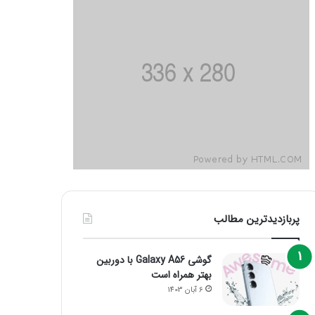
پربازدیدترین مطالب
گوشی Galaxy A56 با دوربین
بهتر همراه است
6 آبان 1403