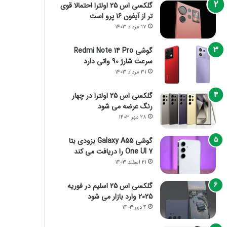
گلکسی اس 25 اولترا احتمالا قوی
تر از آیفون 16 پرو است
17 مرداد 1403
گوشی Redmi Note 14 Pro
سرعت شارژ 90 واتی دارد
31 مرداد 1403
گلکسی اس 25 اولترا در چهار
رنگ عرضه می شود
28 مهر 1403
گوشی Galaxy A55 بزودی بتا
One UI 7 را دریافت می کند
21 اسفند 1403
گلکسی اس 25 اسلیم در فوریه
2025 وارد بازار می شود
4 دی 1403