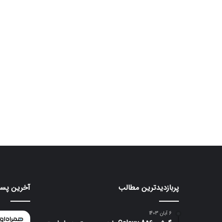
پربازدیدترین مطالب
آخرین پست
موتورولا
هواوی
به
nova
شکلی
16
6 آبان 1403
عجیب
SE