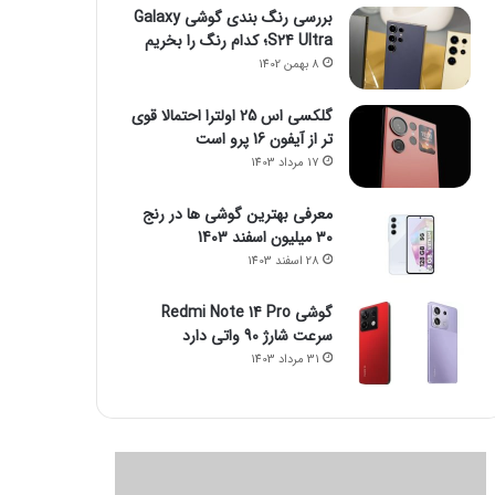
بررسی رنگ بندی گوشی Galaxy
S24 Ultra؛ کدام رنگ را بخریم
8 بهمن 1402
گلکسی اس 25 اولترا احتمالا قوی
تر از آیفون 16 پرو است
17 مرداد 1403
معرفی بهترین گوشی ها در رنج
۳۰ میلیون اسفند 1403
28 اسفند 1403
گوشی Redmi Note 14 Pro
سرعت شارژ 90 واتی دارد
31 مرداد 1403