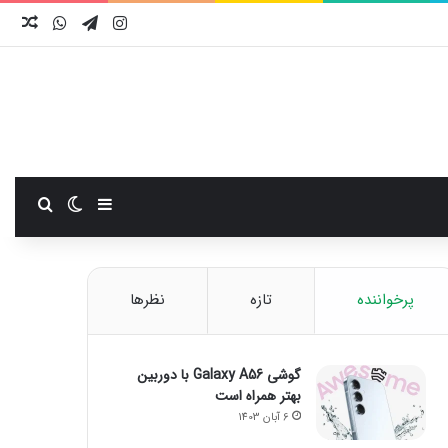
اینستاگرام
تلگرام
واتس آ
نوش
سایدبار
تغییر پوست
جستجو
پرخواننده
تازه
نظرها
گوشی Galaxy A56 با دوربین
بهتر همراه است
6 آبان 1403