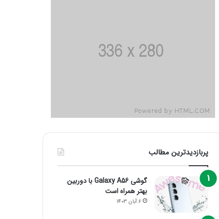
پربازدیدترین مطالب
گوشی Galaxy A56 با دوربین
بهتر همراه است
6 آبان 1403