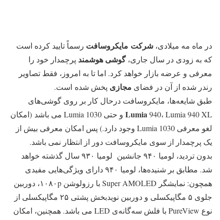
شرکت مایکروسافت
در ماه مه میلادی،
رسماً تایید کرده است
گوشی هوشمند
که به زودی در سال جاری،
پرچمدار خود را
معرفی و عرضه بازار خواهد کرد. اما تا به امروز، فقط تصاویر
مجازی
رندر شده از آن در فضای
پخش شده‌ است.
طبق شایعه‌ها، مایکروسافت درحال کار بر روی گوشی‌های
Lumia
940، Lumia 940 XL و حتی Lumia 1030 می باشد (امکان
لغو معرفی Lumia 1030 وجود دارد.) پس امکان معرفی بیش از
یک پرچمدار از سوی مایکروسافت دور از انتظار نمی باشد.
بدون تردید، لومیا ۹۴۰ جانشین لومیا ۹۳۰ سال گذشته خواهد
شد. مطابق بر شنیده‌ها، لومیا ۹۴۰ دارای ویژگی‌هایی مفیدی
همچون: نمایشگر Super AMOLED با رزولوشن ۱۰۸۰p، دوربین
جلوی ۵ مگاپیکسلی و دوربین نویدبخش پشتی ۲۵ مگاپیکسلی از
نوع PureView با فلش سه‌گانه‌ی LED می باشد. همچنین، امکان