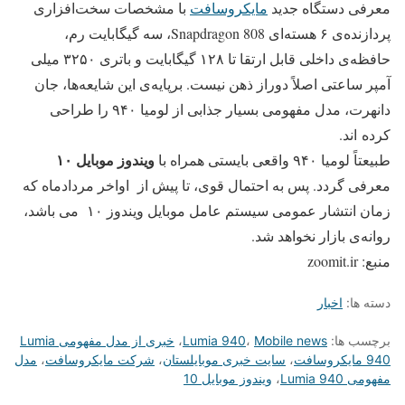
معرفی دستگاه جدید
مایکروسافت
با مشخصات سخت‌افزاری
پردازنده‌ی ۶ هسته‌ای Snapdragon 808، سه گیگابایت رم،
حافظه‌ی داخلی قابل ارتقا تا ۱۲۸ گیگابایت و باتری ۳۲۵۰ میلی
آمپر ساعتی اصلاً دوراز ذهن نیست. برپایه‌ی این شایعه‌ها، جان
دانهرت، مدل مفهومی بسیار جذابی از لومیا ۹۴۰ را طراحی
کرده اند.
ویندوز موبایل ۱۰
طبیعتاً لومیا ۹۴۰ واقعی بایستی همراه با
معرفی گردد. پس به احتمال قوی، تا پیش از اواخر مردادماه که
زمان انتشار عمومی سیستم عامل موبایل ویندوز ۱۰ می باشد،
روانه‌ی بازار نخواهد شد.
منبع: zoomit.ir
دسته ها:
اخبار
برچسب ها:
Mobile news
،
Lumia 940
،
خبری از مدل مفهومی Lumia
940 مایکروسافت
،
سایت خبری موبایلستان
،
شرکت مایکروسافت
،
مدل
مفهومی Lumia 940
،
ویندوز موبایل 10