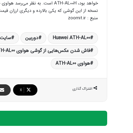
خواهد بود، ATH-AL00H است. به نظر 
نسخه از این گوشی که یکی بالارده و دیگری ارزان قیمت
منبع : zoomit.ir
Huawei ATH-AL00
دوربین
سایت 
فاش شدن عکس‌هایی از گوشی هواوی ATH-AL00
هواوی ATH-AL00
اشتراک گذاری
X