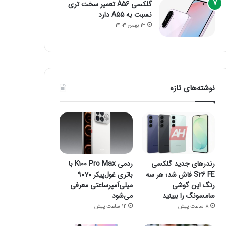
گلکسی A56 تعمیر سخت تری
نسبت به A55 دارد
13 بهمن 1403
نوشته‌های تازه
رندرهای جدید گلکسی
ردمی K100 Pro Max با
S26 FE فاش شد؛ هر سه
باتری غول‌پیکر ۹۰۷۰
رنگ این گوشی
میلی‌آمپرساعتی معرفی
سامسونگ را ببینید
می‌شود
8 ساعت پیش
14 ساعت پیش