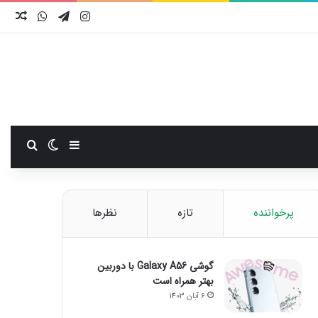
اینستاگرام
تلگرام
واتس آ
نوش
سایدبار
تغییر پوست
جستجو
پرخواننده
تازه
نظرها
گوشی Galaxy A56 با دوربین
بهتر همراه است
6 آبان 1403