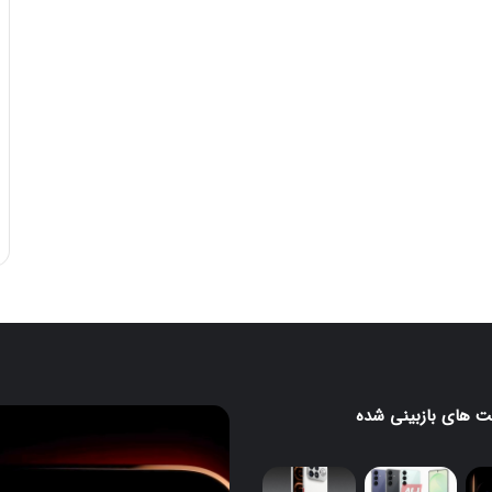
 های بازبینی شده
قابلیت
جدید
HiLight
در