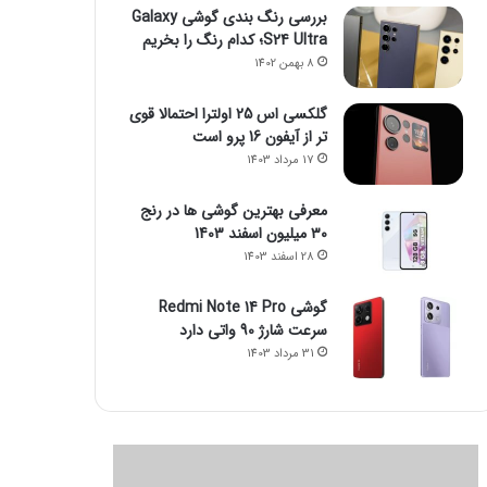
بررسی رنگ بندی گوشی Galaxy
S24 Ultra؛ کدام رنگ را بخریم
8 بهمن 1402
گلکسی اس 25 اولترا احتمالا قوی
تر از آیفون 16 پرو است
17 مرداد 1403
معرفی بهترین گوشی ها در رنج
۳۰ میلیون اسفند 1403
28 اسفند 1403
گوشی Redmi Note 14 Pro
سرعت شارژ 90 واتی دارد
31 مرداد 1403