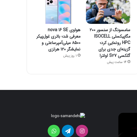
سامسونگ از سنسور ۲۰۰
هواوی nova 16 SE
مگاپیکسلی ISOCELL
معرفی شد؛ باتری غول‌پیکر
HPC رونمایی کرد؛
۸۵۰۰ میلی‌آمپرساعتی و
گزینه‌ای جدی برای
نمایشگر ۱۲۰ هرتزی
گلکسی S27 اولترا
1 روز پیش
14 ساعت پیش
رندرهای
ردمی
جدید
K100
گلکسی
Pro
اینستاگرام
تلگرام
واتس
Max
S26