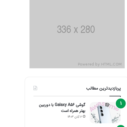
پربازدیدترین مطالب
گوشی Galaxy A56 با دوربین
بهتر همراه است
6 آبان 1403