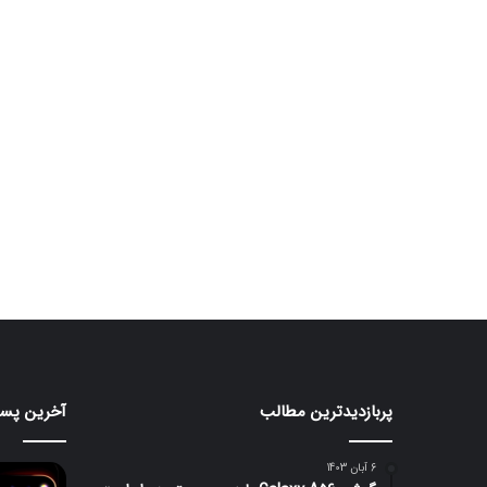
پربازدیدترین مطالب
آخرین پست
هواوی
nova
16
6 آبان 1403
SE