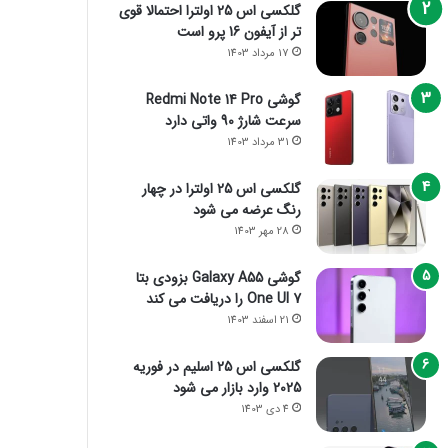
گلکسی اس 25 اولترا احتمالا قوی
تر از آیفون 16 پرو است
17 مرداد 1403
گوشی Redmi Note 14 Pro
سرعت شارژ 90 واتی دارد
31 مرداد 1403
گلکسی اس 25 اولترا در چهار
رنگ عرضه می شود
28 مهر 1403
گوشی Galaxy A55 بزودی بتا
One UI 7 را دریافت می کند
21 اسفند 1403
گلکسی اس 25 اسلیم در فوریه
2025 وارد بازار می شود
4 دی 1403