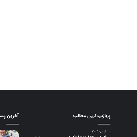
پربازدیدترین مطالب
آخرین پست
هواوی
سامس
از
از
پاوربانک
سنسور
6 آبان 1403
۲۰۰
۱۰۰