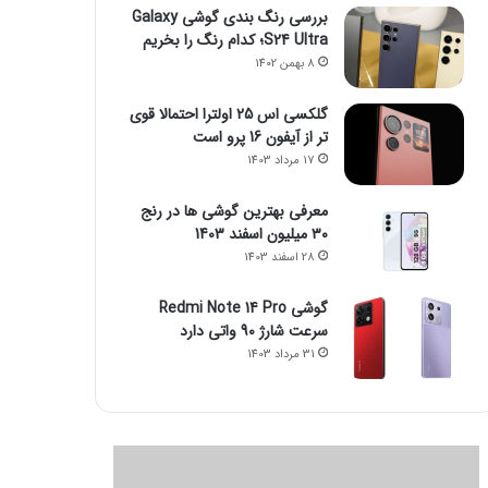
بررسی رنگ بندی گوشی Galaxy
S24 Ultra؛ کدام رنگ را بخریم
8 بهمن 1402
گلکسی اس 25 اولترا احتمالا قوی
تر از آیفون 16 پرو است
17 مرداد 1403
معرفی بهترین گوشی ها در رنج
۳۰ میلیون اسفند 1403
28 اسفند 1403
گوشی Redmi Note 14 Pro
سرعت شارژ 90 واتی دارد
31 مرداد 1403