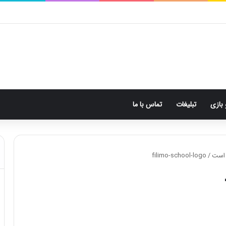
 بازی
تبلیغات
تماس با ما
ن است
/
filimo-school-logo