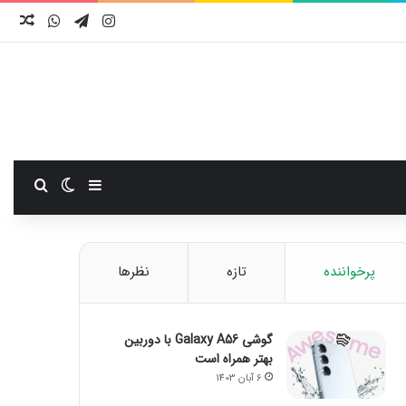
اینستاگرام
تلگرام
واتس آ
نوش
سایدبار
تغییر پوست
جستجو
پرخواننده
تازه
نظرها
گوشی Galaxy A56 با دوربین
بهتر همراه است
6 آبان 1403