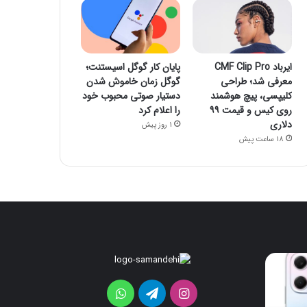
ایرباد CMF Clip Pro
پایان کار گوگل اسیستنت؛
معرفی شد؛ طراحی
گوگل زمان خاموش شدن
کلیپسی، پیچ هوشمند
دستیار صوتی محبوب خود
روی کیس و قیمت ۹۹
را اعلام کرد
دلاری
1 روز پیش
18 ساعت پیش
ایرباد
پایان
CMF
کار
Clip
گوگل
اینستاگرام
تلگرام
واتس
Pro
اسیستنت؛