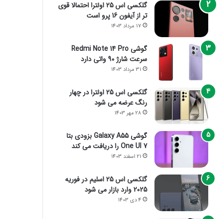
گلکسی اس 25 اولترا احتمالا قوی
تر از آیفون 16 پرو است
17 مرداد 1403
گوشی Redmi Note 14 Pro
سرعت شارژ 90 واتی دارد
31 مرداد 1403
گلکسی اس 25 اولترا در چهار
رنگ عرضه می شود
28 مهر 1403
گوشی Galaxy A55 بزودی بتا
One UI 7 را دریافت می کند
21 اسفند 1403
گلکسی اس 25 اسلیم در فوریه
2025 وارد بازار می شود
4 دی 1403