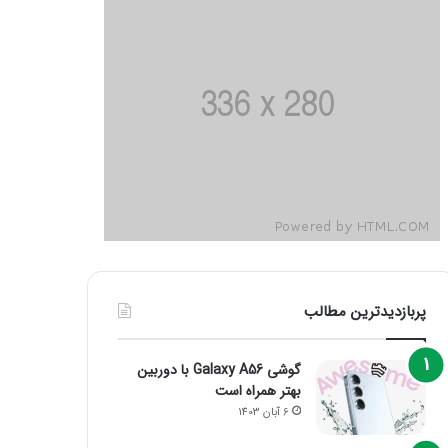
پربازدیدترین مطالب
گوشی Galaxy A56 با دوربین
بهتر همراه است
6 آبان 1403