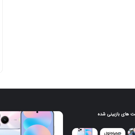
 های بازبینی شده
ونگ
هواوی
nova
16
SE