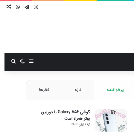
اینستاگرام
تلگرام
واتس آ
نوش
سایدبار
تغییر پوست
جستجو
پرخواننده
تازه
نظرها
گوشی Galaxy A56 با دوربین
بهتر همراه است
6 آبان 1403