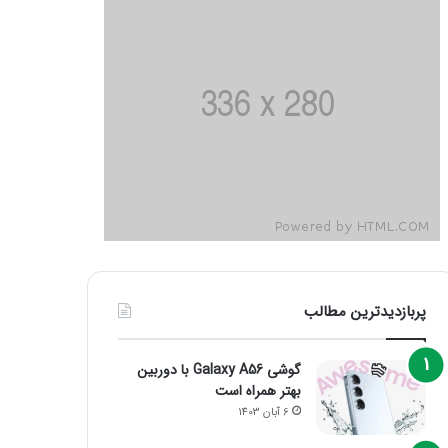
پربازدیدترین مطالب
گوشی Galaxy A56 با دوربین
بهتر همراه است
6 آبان 1403