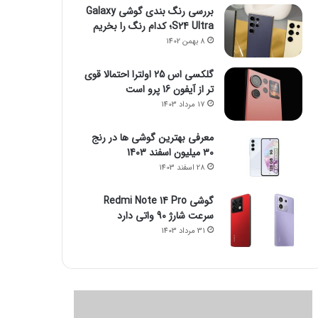
بررسی رنگ بندی گوشی Galaxy
S24 Ultra؛ کدام رنگ را بخریم
8 بهمن 1402
گلکسی اس 25 اولترا احتمالا قوی
تر از آیفون 16 پرو است
17 مرداد 1403
معرفی بهترین گوشی ها در رنج
۳۰ میلیون اسفند 1403
28 اسفند 1403
گوشی Redmi Note 14 Pro
سرعت شارژ 90 واتی دارد
31 مرداد 1403