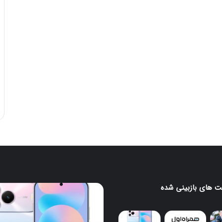
 های بازبینی شده
ونگ
هواوی
nova
16
SE