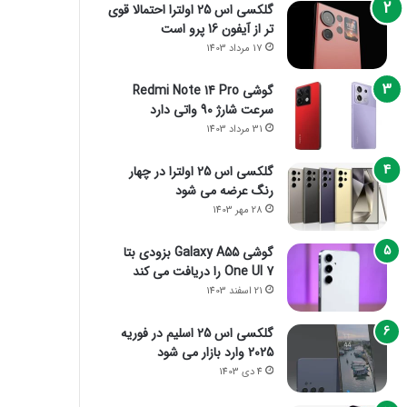
گلکسی اس 25 اولترا احتمالا قوی
تر از آیفون 16 پرو است
17 مرداد 1403
گوشی Redmi Note 14 Pro
سرعت شارژ 90 واتی دارد
31 مرداد 1403
گلکسی اس 25 اولترا در چهار
رنگ عرضه می شود
28 مهر 1403
گوشی Galaxy A55 بزودی بتا
One UI 7 را دریافت می کند
21 اسفند 1403
گلکسی اس 25 اسلیم در فوریه
2025 وارد بازار می شود
4 دی 1403