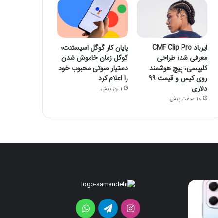
ایرباد CMF Clip Pro
پایان کار گوگل اسیستنت؛
معرفی شد؛ طراحی
گوگل زمان خاموش شدن
کلیپسی، پیچ هوشمند
دستیار صوتی محبوب خود
روی کیس و قیمت ۹۹
را اعلام کرد
دلاری
1 روز پیش
18 ساعت پیش
ایرباد
پایان
CMF
کار
Clip
گوگل
اینستاگرام
تلگرام
واتس
Pro
اسیستنت؛