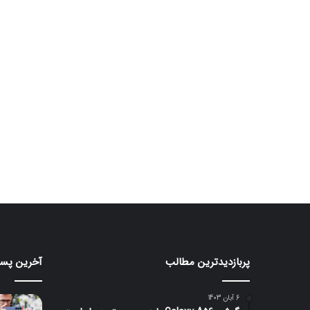
پربازدیدترین مطالب
آخرین پست
هواوی
سامس
از
از
پاوربانک
سنسور
6 آبان 1403
۲۰۰
۱۰۰