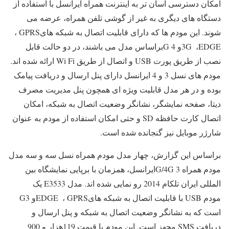
امکان دسترسی آسان تر به اینترنت همراه ایرانسل با استفاده از
دستگاه های دیگری به غیر از گوشی تلفن همراه، عرضه می
شوند. این مودم ها که دارای قابلیت اتصال به شبکه های
GPRS
،
EDGE
،
3G
و 4
G
براساس مدل می باشند، در دو حالت قابل
نصب از طریق پورت
USB
و اتصال از طریق
Wi Fi
ارائه شده اند.
مودم های نسل 3 و 4 ایرانسل دارای پنل ارسال و دریافت پیامک
بوده و در هر مدل قابلیت ویژه ای همچون پنل مدیریت مصرف
دیتا، صفحه نمایشگر، نشانگر وضعیت اتصال به شبکه، امکان
اتصال کارت حافظه
SD
و حتی امکان استفاده از مودم به عنوان
شارژر موبایل نیز گنجانده شده است
.
براساس این گزارش، چهار مدل مودم همراه نسل سه و سه مدل
مودم همراه 3
G/4G
ایرانسل، همزمان با برپایی نمایشگاه بین
المللی ایران تلکام 2014 رو نمایی شده اند. مدل
E3533
یک
مودم
USB
با قابلیت اتصال به شبکه های
GPRS
،
EDGE
و 3
G
است که به نشانگر وضعیت اتصال به شبکه و پنل ارسال و
دریافت
SMS
مجهز است. این مودم با قیمت 119هزار و 900