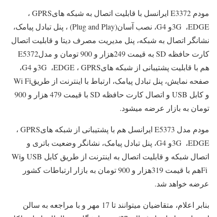
مودم
E3372
ایرانسل با قابلیت اتصال به شبکه های
GPRS
،
EDGE
،
3G
و 4
G
، نصب آسان
(Plug and Play)
، پنل تبادل پیامک،
نشانگر اتصال به شبکه، پنل مدیریت مصرف دیتا و قابلیت اتصال
کارت حافظه
SD
به قیمت 249هزار و 900 تومان و مدل
E5372
هم با قابلیت پشتیبانی از شبکه های
GPRS
،
EDGE
،
3G
و 4
G
،
صفحه نمایش، پنل تبادل پیامک، ارتباط با اینترنت از طریق
Wi Fi
و کابل
USB
و اتصال کارت حافظه
SD
با قیمت 479 هزار و 900
تومان به بازار عرضه میشود
.
مودم مدل
E5373
ایرانسل هم با پشتیبانی از شبکه های
GPRS
،
EDGE
،
3G
و 4
G
، پنل تبادل پیامک، نشانگر وضعیت باتری و
اتصال شبکه و قابلیت اتصال به اینترنت از طریق کابل
USB
و
Wi
Fi
هم با قیمت 319هزار و 900 تومان به بازار ارتباطات کشور
عرضه خواهد شد
.
بنابر اعلام، متقاضیان میتوانند تا 17 مهر و با مراجعه به سالن