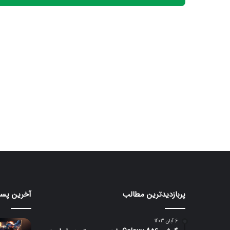
پربازدیدترین مطالب
آخرین پست
مانیتور
ردمی
گیمینگ
17C
5G
۲۴۰
6 آبان 1403
هرتزی
معرفی