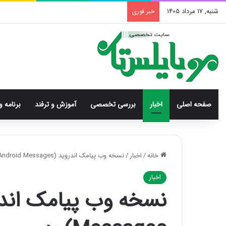
شنبه, 17 مرداد 1405
خبر فوری
صفحه اصلی
اخبار
بررسی‌ تخصصی
آموزش و ترفند
برنامه و
خانه
/
اخبار
/
نسخه وب پیامک اندروید (Android Messages) به صورت عمومی منتشر شد
اخبار