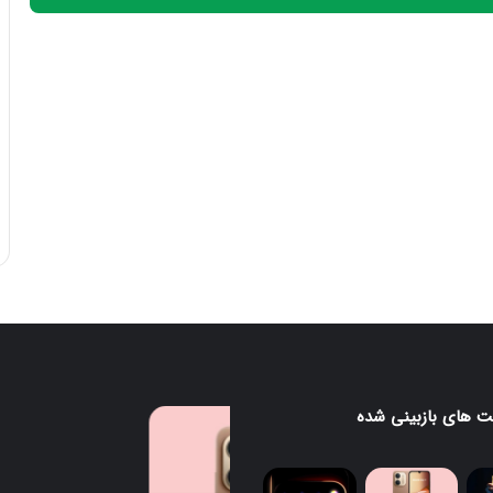
 های بازبینی شده
قابلیت
جدید
HiLight
در