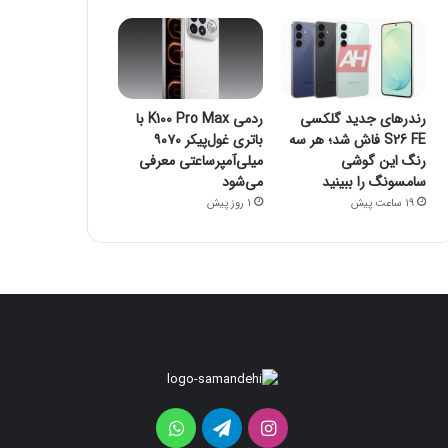
رندرهای جدید گلکسی
ردمی K100 Pro Max با
S26 FE فاش شد؛ هر سه
باتری غول‌پیکر ۹۰۷۰
رنگ این گوشی
میلی‌آمپرساعتی معرفی
سامسونگ را ببینید
می‌شود
19 ساعت پیش
1 روز پیش
رندرهای
ردمی
جدید
K100
گلکسی
Pro
اینستاگرام
تلگرام
واتس
Max
S26