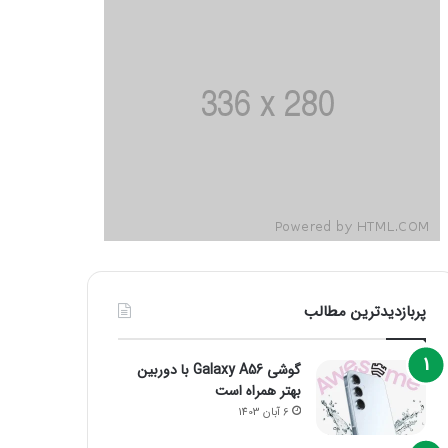
پربازدیدترین مطالب
گوشی Galaxy A56 با دوربین
بهتر همراه است
6 آبان 1403