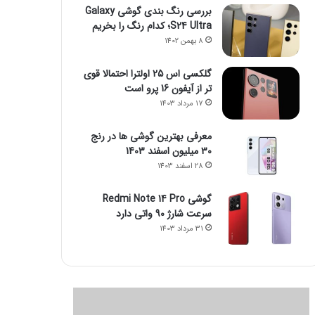
بررسی رنگ بندی گوشی Galaxy
S24 Ultra؛ کدام رنگ را بخریم
8 بهمن 1402
گلکسی اس 25 اولترا احتمالا قوی
تر از آیفون 16 پرو است
17 مرداد 1403
معرفی بهترین گوشی ها در رنج
۳۰ میلیون اسفند 1403
28 اسفند 1403
گوشی Redmi Note 14 Pro
سرعت شارژ 90 واتی دارد
31 مرداد 1403