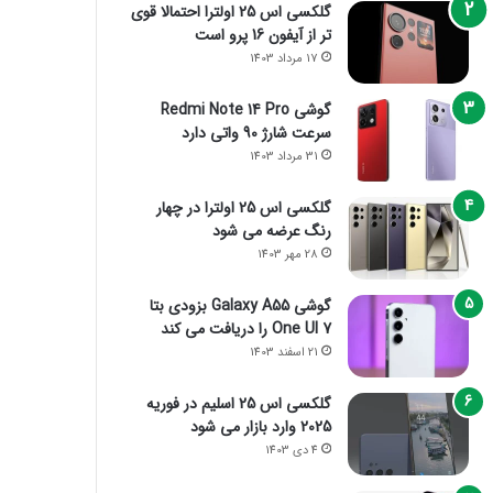
گلکسی اس 25 اولترا احتمالا قوی
تر از آیفون 16 پرو است
17 مرداد 1403
گوشی Redmi Note 14 Pro
سرعت شارژ 90 واتی دارد
31 مرداد 1403
گلکسی اس 25 اولترا در چهار
رنگ عرضه می شود
28 مهر 1403
گوشی Galaxy A55 بزودی بتا
One UI 7 را دریافت می کند
21 اسفند 1403
گلکسی اس 25 اسلیم در فوریه
2025 وارد بازار می شود
4 دی 1403