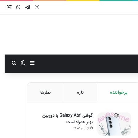
اینستاگرام
تلگرام
واتس آ
نوش
سایدبار
تغییر پوست
جستجو
پرخواننده
تازه
نظرها
گوشی Galaxy A56 با دوربین
بهتر همراه است
6 آبان 1403