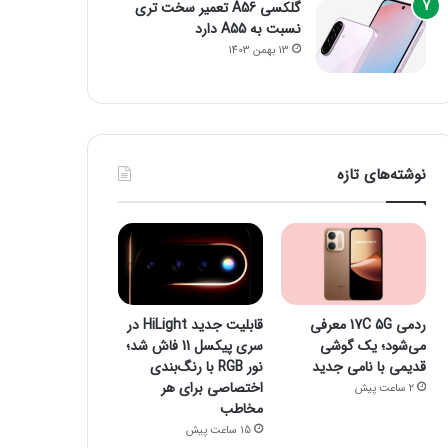
گلکسی A56 تعمیر سخت تری
نسبت به A55 دارد
13 بهمن 1403
نوشته‌های تازه
ردمی 17C 5G معرفی
قابلیت جدید HiLight در
می‌شود؛ یک گوشی
سری پیکسل 11 فاش شد؛
قدیمی با نامی جدید
نور RGB با رنگ‌بندی
اختصاصی برای هر
2 ساعت پیش
مخاطب
15 ساعت پیش