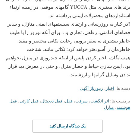
برند های معتبری مثل YUCCA گامهای موفقی در زمینه ارتقاء
استانداردهای محصولات ایمنی برداشته اند.
?در کنار به روزرسانی و ارتقای سیستمهای ایمنی منازل، و سایر
فضاهای اقامتی، رفاهی، تجاری و… برای آنکه نوروز را با طیب
خاطر بیشتری به سفر برویم، رعایت نکاتی مختصر و مفید
خاطرمان را آسودهتر خواهد کرد؛ نکاتی مانند، شناخت
همسایگان، باخبر کردن پلیس از اینکه چندروزی در منزل نخواهیم
بود، ایمن سازی حیاط و حصار منزل، و حتی در معرض دید قرار
ندادن وسایل گرانبها و ارزشمند.
دسته ها:
اخبار
،
ریپورتاژ آگهی
برچسب ها:
اثر انگشت
،
سرقت
،
قفل
،
قفل دیجیتال
،
قفل کارتی
،
قفل
هوشمند
،
منازل
یک دیدگاه ارسال کنید