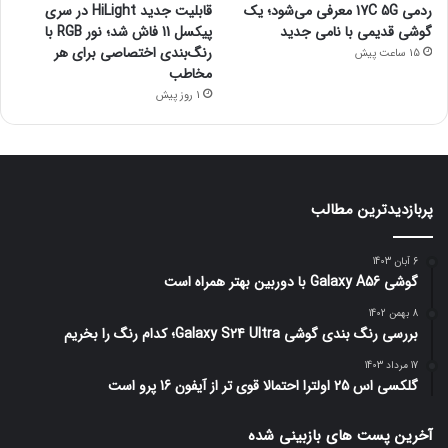
ردمی 17C 5G معرفی می‌شود؛ یک
قابلیت جدید HiLight در سری
گوشی قدیمی با نامی جدید
پیکسل 11 فاش شد؛ نور RGB با
رنگ‌بندی اختصاصی برای هر
15 ساعت پیش
مخاطب
1 روز پیش
پربازدیدترین مطالب
6 آبان 1403
گوشی Galaxy A56 با دوربین بهتر همراه است
8 بهمن 1402
بررسی رنگ بندی گوشی Galaxy S24 Ultra؛ کدام رنگ را بخریم
17 مرداد 1403
گلکسی اس 25 اولترا احتمالا قوی تر از آیفون 16 پرو است
آخرین پست های بازبینی شده