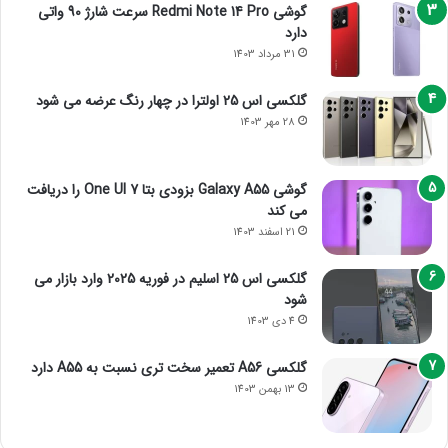
گوشی Redmi Note 14 Pro سرعت شارژ 90 واتی
دارد
31 مرداد 1403
گلکسی اس 25 اولترا در چهار رنگ عرضه می شود
28 مهر 1403
گوشی Galaxy A55 بزودی بتا One UI 7 را دریافت
می کند
21 اسفند 1403
گلکسی اس 25 اسلیم در فوریه 2025 وارد بازار می
شود
4 دی 1403
گلکسی A56 تعمیر سخت تری نسبت به A55 دارد
13 بهمن 1403