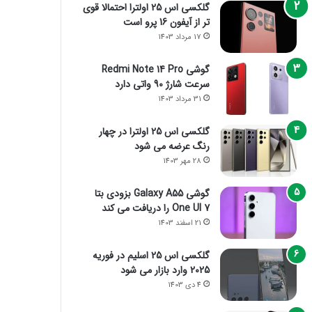
گلکسی اس 25 اولترا احتمالا قوی
تر از آیفون 16 پرو است
17 مرداد 1403
گوشی Redmi Note 14 Pro
سرعت شارژ 90 واتی دارد
31 مرداد 1403
گلکسی اس 25 اولترا در چهار
رنگ عرضه می شود
28 مهر 1403
گوشی Galaxy A55 بزودی بتا
One UI 7 را دریافت می کند
21 اسفند 1403
گلکسی اس 25 اسلیم در فوریه
2025 وارد بازار می شود
4 دی 1403