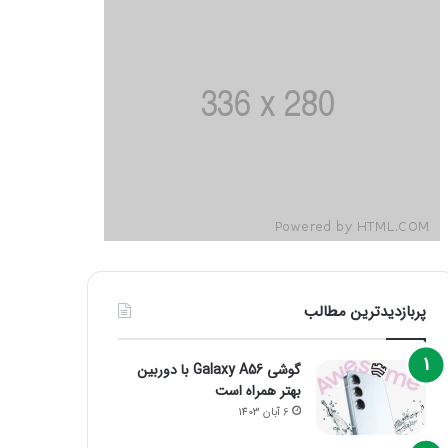
پربازدیدترین مطالب
گوشی Galaxy A56 با دوربین
بهتر همراه است
6 آبان 1403