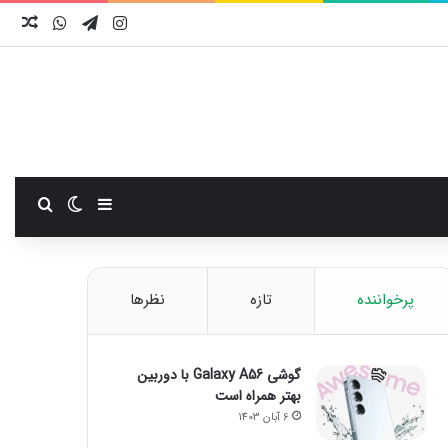
اینستاگرام
تلگرام
واتس آ
نوش
سایدبار
تغییر پوست
جستجو
پرخواننده
تازه
نظرها
گوشی Galaxy A56 با دوربین
بهتر همراه است
6 آبان 1403