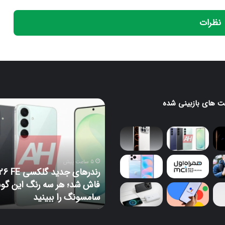
نظرات
 های بازبینی شده
رندرهای
جدید
H
گلکسی
S26
FE
 پیش
فاش
قابلیت جدید HiLight در سری
5 ساعت پیش
شد؛
پیکسل 11 فاش شد؛ نور RGB با
رندرهای جدید گلکسی 
هر
‌بندی اختصاصی برای هر
فاش شد؛ هر سه رنگ این گو
سه
اطب
سامسونگ را ببینید
رنگ
این
گوشی