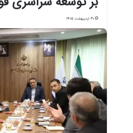
بر توسعه سراسری فواد۸
30 اردیبهشت 1405