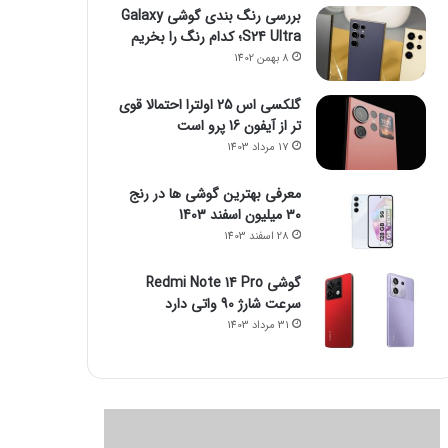
بررسی رنگ بندی گوشی Galaxy
S24 Ultra؛ کدام رنگ را بخریم
8 بهمن 1402
گلکسی اس 25 اولترا احتمالا قوی
تر از آیفون 16 پرو است
17 مرداد 1403
معرفی بهترین گوشی ها در رنج
۳۰ میلیون اسفند 1403
28 اسفند 1403
گوشی Redmi Note 14 Pro
سرعت شارژ 90 واتی دارد
31 مرداد 1403