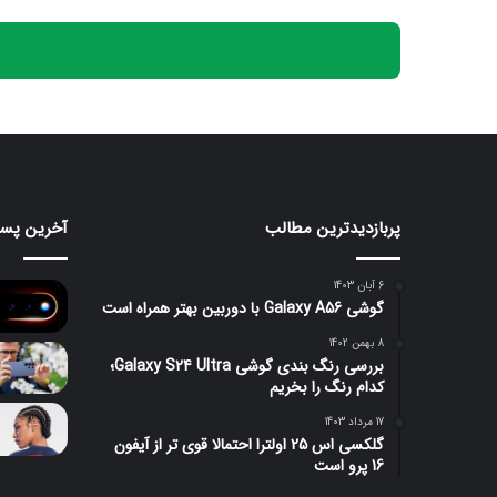
پربازدیدترین مطالب
آخرین پست
هواوی
قابلیت
nova
جدید
iLight
16
6 آبان 1403
SE
در
گوشی Galaxy A56 با دوربین بهتر همراه است
معرفی
سری
1 روز پیش
58 دقیقه
شد؛
پیکسل
8 بهمن 1402
هواوی nova 16 SE معرفی شد؛
بررسی رنگ بندی گوشی Galaxy S24 Ultra؛
باتری
11
باتری غول‌پیکر ۸۵۰۰
کدام رنگ را بخریم
غول‌پیکر
فاش
میلی‌آمپرساعتی و نمایشگر ۱۲۰
رنگ
۸۵۰۰
شد؛
17 مرداد 1403
هرتزی
مخ
میلی‌آمپرساعتی
نور
گلکسی اس 25 اولترا احتمالا قوی تر از آیفون
و
RGB
16 پرو است
نمایشگر
با