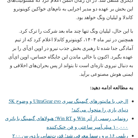
این بخش بر عهده دو مدیر اجرایی به نام‌های خواکین کوینونرو
کاندلا و لیلیان ونگ خواهد بود.
با این حال، لیلیان ونگ تنها چند ماه بعد شرکت را ترک کرد.
همچنین در تیر ماه ۱۴۰۴، کوینونرو کاندلا اعلام کرد که از تیم
آمادگی جدا شده تا رهبری بخش جذب نیرو در اوپن ای‌آی را بر
عهده بگیرد. اکنون با خالی ماندن این جایگاه حساس، اوپن ای‌آی
به دنبال نیروی تازه‌ای است تا بتواند از پس بحران‌های اخلاقی و
ایمنی هوش مصنوعی برآید.
به مطالعه ادامه دهید:
ال‌جی با مانیتورهای گیمینگ سری UltraGear evo و وضوح 5K
دنیای بازی را متحول می‌کند!
رونمایی رسمی از آنر Win و Win RT؛ هیولاهای گیمینگ با باتری
۱۰,۰۰۰ میلی‌آمپر ساعتی و فن خنک‌کننده
ریلمی ۱۶ پرو رسما معرفی شد؛ قدرت‌نمایی با دوربین ۲۰۰