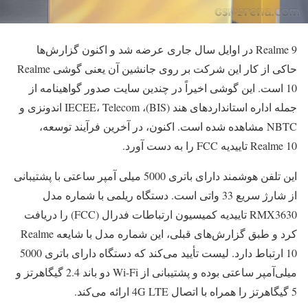
Realme 9 در اوایل سال جاری عرضه شد و اکنون گزارش‌ها
حاکی از کار این شرکت بر روی جانشین آن یعنی گوشی Realme
10 است. این گوشی اخیراً در چندین سایت صدور گواهینامه از
جمله اداره استانداردهای هند (BIS)، IECEE، Telecom اندونزی و
NBTC مشاهده شده است. اکنون، در آخرین فرآیند توسعه،
Realme 10 تاییدیه FCC را به دست آورد.
این تلفن هوشمند دارای باتری 5000 میلی آمپر ساعتی با پشتیبانی
از شارژ سریع 33 واتی است. دستگاه ریلمی با شماره مدل
RMX3630 تاییدیه کمیسیون ارتباطات فدرال (FCC) را دریافت
کرد و طبق گزارش‌های قبلی، این شماره مدل با شایعه Realme
10 ارتباط دارد. لیست تأیید می‌کند که دستگاه دارای باتری 5000
میلی‌آمپر ساعتی بوده و پشتیبانی از Wi-Fi دو باند 2.4 گیگاهرتز و
5 گیگاهرتز را همراه با اتصال 4G LTE ارائه می‌کند.