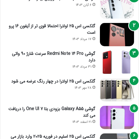
6 آبان 1403
گلکسی اس 25 اولترا احتمالا قوی تر از آیفون 16 پرو
است
17 مرداد 1403
گوشی Redmi Note 14 Pro سرعت شارژ 90 واتی
دارد
31 مرداد 1403
گلکسی اس 25 اولترا در چهار رنگ عرضه می شود
28 مهر 1403
گوشی Galaxy A55 بزودی بتا One UI 7 را دریافت
می کند
21 اسفند 1403
گلکسی اس 25 اسلیم در فوریه 2025 وارد بازار می