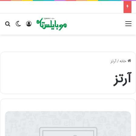
منو
ورود
تغییر پو
جس
خانه
/
آرتز
آرتز