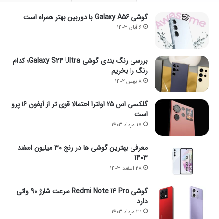
گوشی Galaxy A56 با دوربین بهتر همراه است
6 آبان 1403
بررسی رنگ بندی گوشی Galaxy S24 Ultra؛ کدام
رنگ را بخریم
8 بهمن 1402
گلکسی اس 25 اولترا احتمالا قوی تر از آیفون 16 پرو
است
17 مرداد 1403
معرفی بهترین گوشی ها در رنج ۳۰ میلیون اسفند
1403
28 اسفند 1403
گوشی Redmi Note 14 Pro سرعت شارژ 90 واتی
دارد
31 مرداد 1403