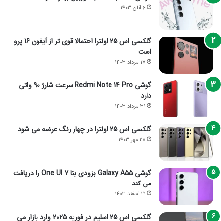
6 آبان 1403
گلکسی اس 25 اولترا احتمالا قوی تر از آیفون 16 پرو
است
17 مرداد 1403
گوشی Redmi Note 14 Pro سرعت شارژ 90 واتی
دارد
31 مرداد 1403
گلکسی اس 25 اولترا در چهار رنگ عرضه می شود
28 مهر 1403
گوشی Galaxy A55 بزودی بتا One UI 7 را دریافت
می کند
21 اسفند 1403
گلکسی اس 25 اسلیم در فوریه 2025 وارد بازار می