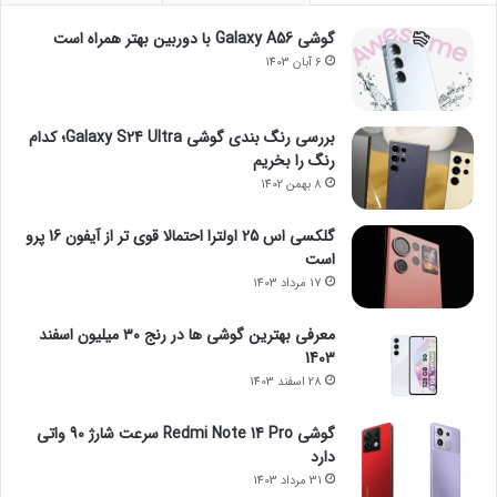
گوشی Galaxy A56 با دوربین بهتر همراه است
6 آبان 1403
بررسی رنگ بندی گوشی Galaxy S24 Ultra؛ کدام
رنگ را بخریم
8 بهمن 1402
گلکسی اس 25 اولترا احتمالا قوی تر از آیفون 16 پرو
است
17 مرداد 1403
معرفی بهترین گوشی ها در رنج ۳۰ میلیون اسفند
1403
28 اسفند 1403
گوشی Redmi Note 14 Pro سرعت شارژ 90 واتی
دارد
31 مرداد 1403