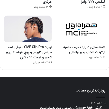
گلکسی S27 اولترا
هرتزی
4 ساعت پیش
17 ساعت پیش
شفاف‌سازی درباره نحوه محاسبه
ایرباد CMF Clip Pro معرفی شد؛
اینترنت داخلی و بین‌المللی
طراحی کلیپسی، پیچ هوشمند روی
کیس و قیمت ۹۹ دلاری
20 ساعت پیش
21 ساعت پیش
پربازدیدترین مطالب
6 آبان 1403
گوشی Galaxy A56 با دوربین بهتر همراه است