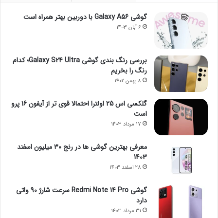
گوشی Galaxy A56 با دوربین بهتر همراه است
6 آبان 1403
بررسی رنگ بندی گوشی Galaxy S24 Ultra؛ کدام
رنگ را بخریم
8 بهمن 1402
گلکسی اس 25 اولترا احتمالا قوی تر از آیفون 16 پرو
است
17 مرداد 1403
معرفی بهترین گوشی ها در رنج ۳۰ میلیون اسفند
1403
28 اسفند 1403
گوشی Redmi Note 14 Pro سرعت شارژ 90 واتی
دارد
31 مرداد 1403