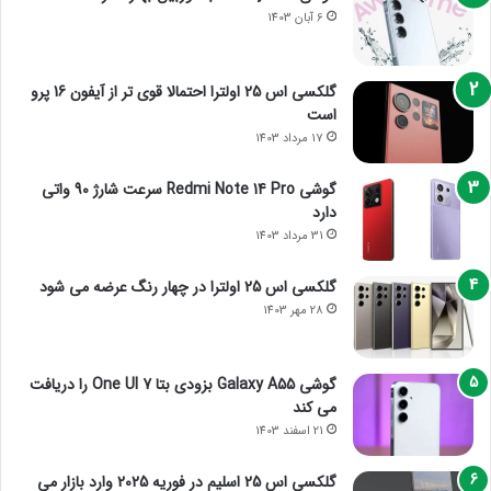
6 آبان 1403
گلکسی اس 25 اولترا احتمالا قوی تر از آیفون 16 پرو
است
17 مرداد 1403
گوشی Redmi Note 14 Pro سرعت شارژ 90 واتی
دارد
31 مرداد 1403
گلکسی اس 25 اولترا در چهار رنگ عرضه می شود
28 مهر 1403
گوشی Galaxy A55 بزودی بتا One UI 7 را دریافت
می کند
21 اسفند 1403
گلکسی اس 25 اسلیم در فوریه 2025 وارد بازار می