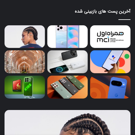
آخرین پست های بازبینی شده
ایرباد
پای
CMF
کار
Clip
گوگ
Pro
اسی