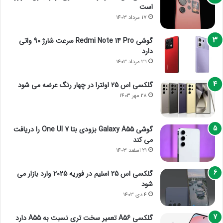
است
17 مرداد 1403
گوشی Redmi Note 14 Pro سرعت شارژ 90 واتی
دارد
31 مرداد 1403
گلکسی اس 25 اولترا در چهار رنگ عرضه می شود
28 مهر 1403
گوشی Galaxy A55 بزودی بتا One UI 7 را دریافت
می کند
21 اسفند 1403
گلکسی اس 25 اسلیم در فوریه 2025 وارد بازار می
شود
4 دی 1403
گلکسی A56 تعمیر سخت تری نسبت به A55 دارد