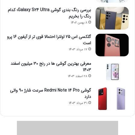
بررسی رنگ بندی گوشی Galaxy S24 Ultra؛ کدام
رنگ را بخریم
8 بهمن 1402
گلکسی اس 25 اولترا احتمالا قوی تر از آیفون 16 پرو
است
17 مرداد 1403
معرفی بهترین گوشی ها در رنج ۳۰ میلیون اسفند
1403
28 اسفند 1403
گوشی Redmi Note 14 Pro سرعت شارژ 90 واتی
دارد
31 مرداد 1403