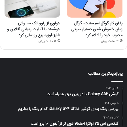
پایان کار گوگل اسیستنت؛ گوگل
هواوی از پاوربانک ۱۰۰ واتی
زمان خاموش شدن دستیار صوتی
هوشمند با قابلیت ردیابی آفلاین و
محبوب خود را اعلام کرد
شارژ فوق‌سریع رونمایی کرد
14 ساعت پیش
16 ساعت پیش
پربازدیدترین مطالب
6 آبان 1403
گوشی Galaxy A56 با دوربین بهتر همراه است
8 بهمن 1402
بررسی رنگ بندی گوشی Galaxy S24 Ultra؛ کدام رنگ را بخریم
17 مرداد 1403
گلکسی اس 25 اولترا احتمالا قوی تر از آیفون 16 پرو است