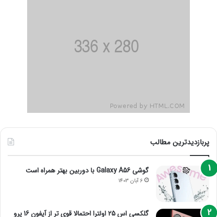
پربازدیدترین مطالب
گوشی Galaxy A56 با دوربین بهتر همراه است
6 آبان 1403
گلکسی اس 25 اولترا احتمالا قوی تر از آیفون 16 پرو