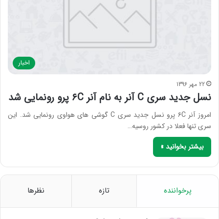
اخبار
22 مهر 1396
نسل جدید سری C آنر به نام آنر ۶C پرو رونمایی شد
امروز آنر ۶C پرو نسل جدید سری C گوشی های هواوی رونمایی شد. این
سری تنها فعلا در کشور روسیه…
بیشتر بخوانید »
پرخواننده
تازه
نظرها