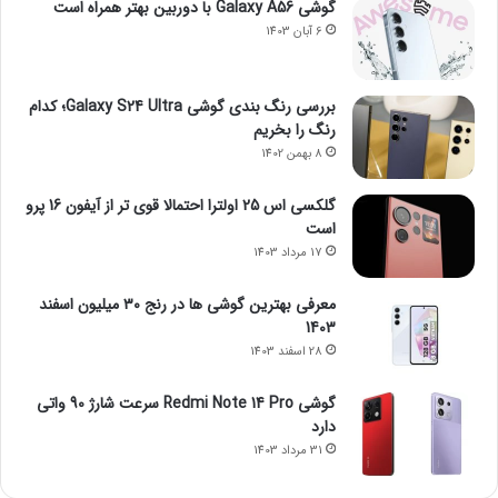
گوشی Galaxy A56 با دوربین بهتر همراه است
6 آبان 1403
بررسی رنگ بندی گوشی Galaxy S24 Ultra؛ کدام
رنگ را بخریم
8 بهمن 1402
گلکسی اس 25 اولترا احتمالا قوی تر از آیفون 16 پرو
است
17 مرداد 1403
معرفی بهترین گوشی ها در رنج ۳۰ میلیون اسفند
1403
28 اسفند 1403
گوشی Redmi Note 14 Pro سرعت شارژ 90 واتی
دارد
31 مرداد 1403