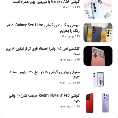
گوشی Galaxy A56 با دوربین بهتر همراه است
6 آبان 1403
بررسی رنگ بندی گوشی Galaxy S24 Ultra؛ کدام
رنگ را بخریم
8 بهمن 1402
گلکسی اس 25 اولترا احتمالا قوی تر از آیفون 16 پرو
است
17 مرداد 1403
معرفی بهترین گوشی ها در رنج ۳۰ میلیون اسفند
1403
28 اسفند 1403
گوشی Redmi Note 14 Pro سرعت شارژ 90 واتی
دارد
31 مرداد 1403