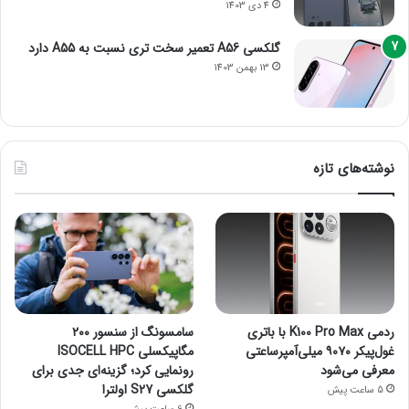
4 دی 1403
گلکسی A56 تعمیر سخت تری نسبت به A55 دارد
13 بهمن 1403
نوشته‌های تازه
ردمی K100 Pro Max با باتری
سامسونگ از سنسور ۲۰۰
غول‌پیکر ۹۰۷۰ میلی‌آمپرساعتی
مگاپیکسلی ISOCELL HPC
معرفی می‌شود
رونمایی کرد؛ گزینه‌ای جدی برای
گلکسی S27 اولترا
5 ساعت پیش