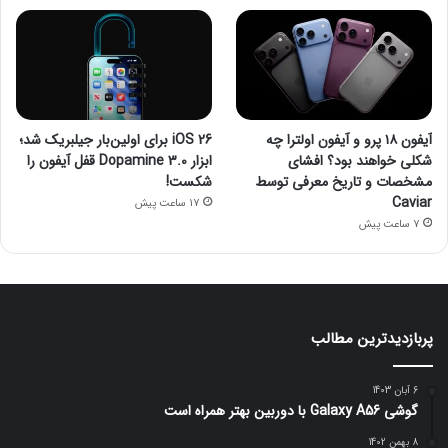
آیفون ۱۸ پرو و آیفون اولترا چه
iOS 26 برای اولین‌بار جیلبریک شد؛
شکلی خواهند بود؟ افشای
ابزار Dopamine 3.0 قفل آیفون را
مشخصات و تاریخ معرفی توسط
شکست!
Caviar
17 ساعت پیش
7 ساعت پیش
پربازدیدترین مطالب
6 آبان 1403
گوشی Galaxy A56 با دوربین بهتر همراه است
8 بهمن 1402