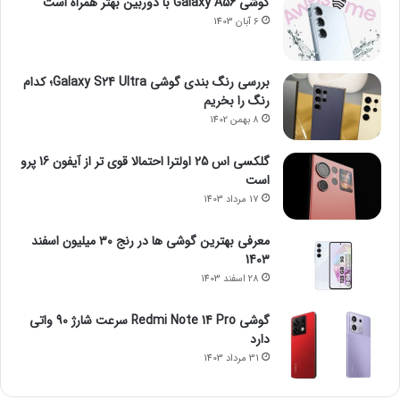
گوشی Galaxy A56 با دوربین بهتر همراه است
6 آبان 1403
بررسی رنگ بندی گوشی Galaxy S24 Ultra؛ کدام
رنگ را بخریم
8 بهمن 1402
گلکسی اس 25 اولترا احتمالا قوی تر از آیفون 16 پرو
است
17 مرداد 1403
معرفی بهترین گوشی ها در رنج ۳۰ میلیون اسفند
1403
28 اسفند 1403
گوشی Redmi Note 14 Pro سرعت شارژ 90 واتی
دارد
31 مرداد 1403