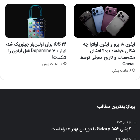
آیفون ۱۸ پرو و آیفون اولترا چه
iOS 26 برای اولین‌بار جیلبریک شد؛
شکلی خواهند بود؟ افشای
ابزار Dopamine 3.0 قفل آیفون را
مشخصات و تاریخ معرفی توسط
شکست!
Caviar
16 ساعت پیش
6 ساعت پیش
پربازدیدترین مطالب
6 آبان 1403
گوشی Galaxy A56 با دوربین بهتر همراه است
8 بهمن 1402