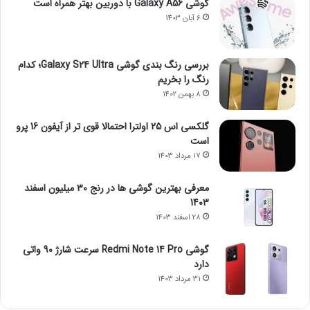
گوشی Galaxy A56 با دوربین بهتر همراه است
6 آبان 1403
بررسی رنگ بندی گوشی Galaxy S24 Ultra؛ کدام
رنگ را بخریم
8 بهمن 1402
گلکسی اس 25 اولترا احتمالا قوی تر از آیفون 16 پرو
است
17 مرداد 1403
معرفی بهترین گوشی ها در رنج ۳۰ میلیون اسفند
1403
28 اسفند 1403
گوشی Redmi Note 14 Pro سرعت شارژ 90 واتی
دارد
31 مرداد 1403