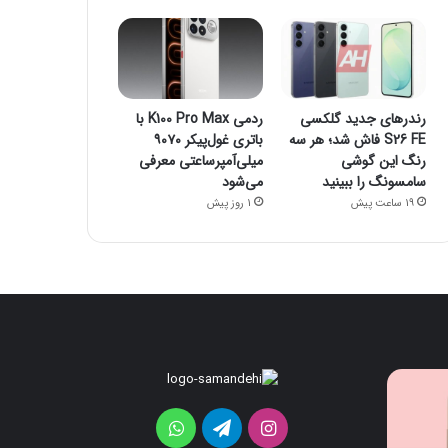
رندرهای جدید گلکسی
ردمی K100 Pro Max با
S26 FE فاش شد؛ هر سه
باتری غول‌پیکر ۹۰۷۰
رنگ این گوشی
میلی‌آمپرساعتی معرفی
سامسونگ را ببینید
می‌شود
19 ساعت پیش
1 روز پیش
قابلیت
رندرهای
جدید
جدید
HiLight
گلکسی
اینستاگرام
تلگرام
واتس
در
S26