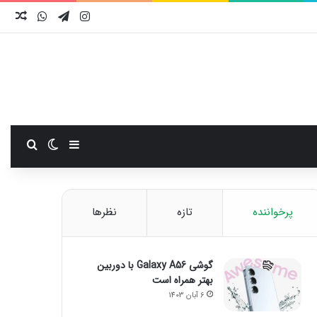
اینستاگرام
تلگرام
واتس آ
نوش
سایدبار
تغییر پوست
جستجو
پرخواننده
تازه
نظرها
گوشی Galaxy A56 با دوربین
بهتر همراه است
6 آبان 1403