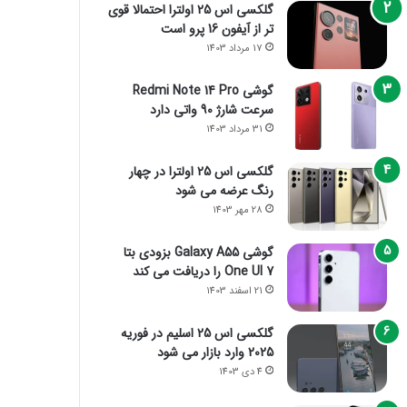
گلکسی اس 25 اولترا احتمالا قوی
تر از آیفون 16 پرو است
17 مرداد 1403
گوشی Redmi Note 14 Pro
سرعت شارژ 90 واتی دارد
31 مرداد 1403
گلکسی اس 25 اولترا در چهار
رنگ عرضه می شود
28 مهر 1403
گوشی Galaxy A55 بزودی بتا
One UI 7 را دریافت می کند
21 اسفند 1403
گلکسی اس 25 اسلیم در فوریه
2025 وارد بازار می شود
4 دی 1403