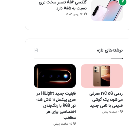
گلکسی A56 تعمیر سخت تری
نسبت به A55 دارد
13 بهمن 1403
نوشته‌های تازه
ردمی 17C 5G معرفی
قابلیت جدید HiLight در
می‌شود؛ یک گوشی
سری پیکسل 11 فاش شد؛
قدیمی با نامی جدید
نور RGB با رنگ‌بندی
اختصاصی برای هر
2 ساعت پیش
مخاطب
15 ساعت پیش