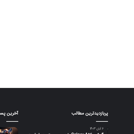
پربازدیدترین مطالب
آخرین پست
ردمی
مانیتور
K100
گیمین
۲۴۰
Pro
6 آبان 1403
Max
هرتزی