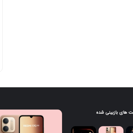
 های بازبینی شده
ردمی
گ
17C
5G
معرفی