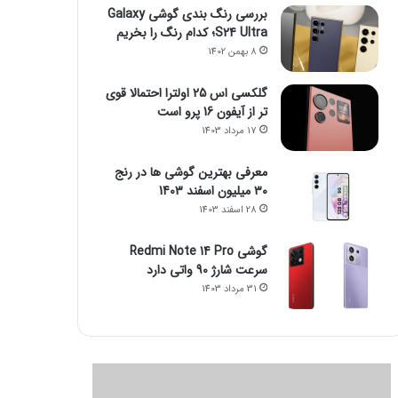
بررسی رنگ بندی گوشی Galaxy
S24 Ultra؛ کدام رنگ را بخریم
8 بهمن 1402
گلکسی اس 25 اولترا احتمالا قوی
تر از آیفون 16 پرو است
17 مرداد 1403
معرفی بهترین گوشی ها در رنج
۳۰ میلیون اسفند 1403
28 اسفند 1403
گوشی Redmi Note 14 Pro
سرعت شارژ 90 واتی دارد
31 مرداد 1403