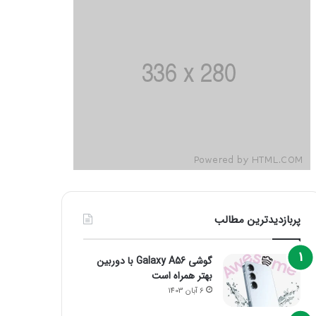
پربازدیدترین مطالب
گوشی Galaxy A56 با دوربین
بهتر همراه است
6 آبان 1403