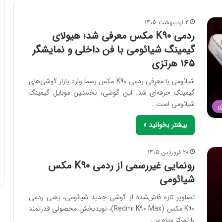
2 اردیبهشت 1405
ردمی K90 مکس معرفی شد؛ هیولای
گیمینگ شیائومی با فن داخلی و نمایشگر
۱۶۵ هرتزی
شیائومی با معرفی ردمی K90 مکس رسماً وارد بازار گوشی‌های
گیمینگ حرفه‌ای شد. این گوشی، نخستین موبایل گیمینگ
شیائومی است…
ی
بیشتر بخوانید »
20 فروردین 1405
رونمایی غیررسمی از ردمی K90 مکس
شیائومی
تصاویر تازه فاش‌شده از گوشی جدید شیائومی، یعنی ردمی
K90 مکس (Redmi K90 Max)، نویدبخش محصولی قدرتمند
با تمرکز ویژه بر…