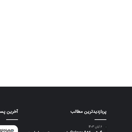
پربازدیدترین مطالب
آخرین پست
موتورولا
هواوی
به
nova
شکلی
16
6 آبان 1403
عجیب
SE