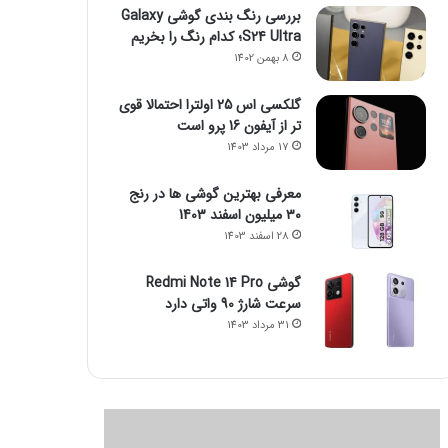
بررسی رنگ بندی گوشی Galaxy
S24 Ultra؛ کدام رنگ را بخریم
8 بهمن 1402
گلکسی اس 25 اولترا احتمالا قوی
تر از آیفون 16 پرو است
17 مرداد 1403
معرفی بهترین گوشی ها در رنج
۳۰ میلیون اسفند 1403
28 اسفند 1403
گوشی Redmi Note 14 Pro
سرعت شارژ 90 واتی دارد
31 مرداد 1403