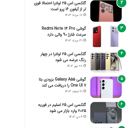
گلکسی اس 25 اولترا احتمالا قوی
تر از آیفون 16 پرو است
17 مرداد 1403
گوشی Redmi Note 14 Pro
سرعت شارژ 90 واتی دارد
31 مرداد 1403
گلکسی اس 25 اولترا در چهار
رنگ عرضه می شود
28 مهر 1403
گوشی Galaxy A55 بزودی بتا
One UI 7 را دریافت می کند
21 اسفند 1403
گلکسی اس 25 اسلیم در فوریه
2025 وارد بازار می شود
4 دی 1403