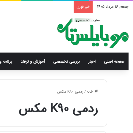
جمعه, 16 مرداد 1405
خبر فوری
صفحه اصلی
اخبار
بررسی‌ تخصصی
آموزش و ترفند
برنامه و
خانه
/
ردمی K90 مکس
ردمی K90 مکس