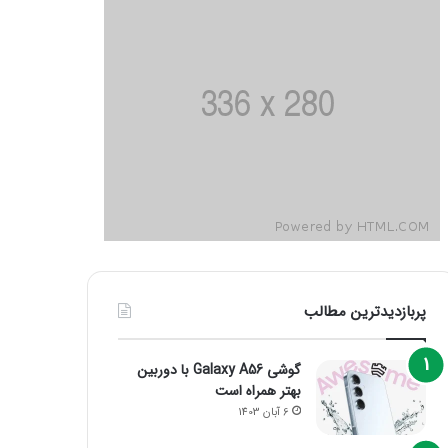
پربازدیدترین مطالب
گوشی Galaxy A56 با دوربین
بهتر همراه است
6 آبان 1403