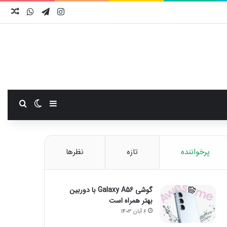
اینستاگرام
تلگرام
واتس آ
نوش
سایدبار
تغییر پوست
جستجو
پرخواننده
تازه
نظرها
گوشی Galaxy A56 با دوربین
بهتر همراه است
6 آبان 1403