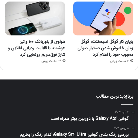
پایان کار گوگل اسیستنت؛ گوگل
هواوی از پاوربانک ۱۰۰ واتی
زمان خاموش شدن دستیار صوتی
هوشمند با قابلیت ردیابی آفلاین و
محبوب خود را اعلام کرد
شارژ فوق‌سریع رونمایی کرد
11 ساعت پیش
13 ساعت پیش
پربازدیدترین مطالب
6 آبان 1403
گوشی Galaxy A56 با دوربین بهتر همراه است
8 بهمن 1402
بررسی رنگ بندی گوشی Galaxy S24 Ultra؛ کدام رنگ را بخریم