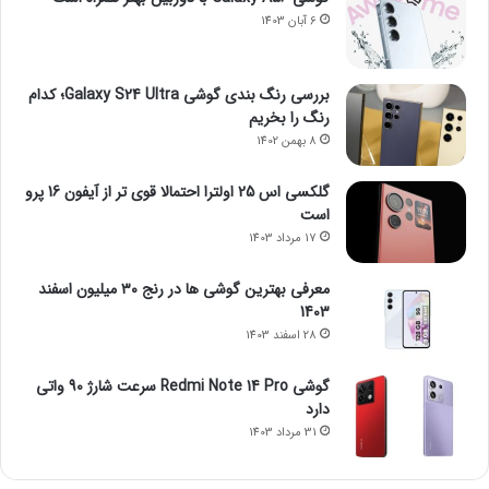
6 آبان 1403
بررسی رنگ بندی گوشی Galaxy S24 Ultra؛ کدام
رنگ را بخریم
8 بهمن 1402
گلکسی اس 25 اولترا احتمالا قوی تر از آیفون 16 پرو
است
17 مرداد 1403
معرفی بهترین گوشی ها در رنج ۳۰ میلیون اسفند
1403
28 اسفند 1403
گوشی Redmi Note 14 Pro سرعت شارژ 90 واتی
دارد
31 مرداد 1403