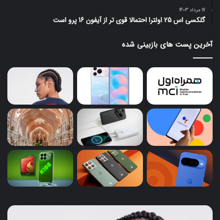
17 مرداد 1403
گلکسی اس 25 اولترا احتمالا قوی تر از آیفون 16 پرو است
آخرین پست های بازبینی شده
ایرباد
پای