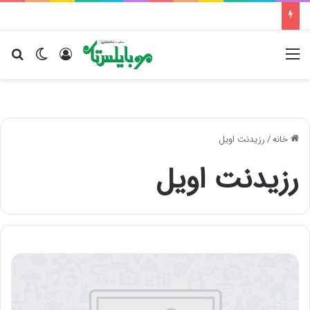
منو
ورود
تغییر پو
جس
خانه
/
رزیدنت اویل
رزیدنت اویل