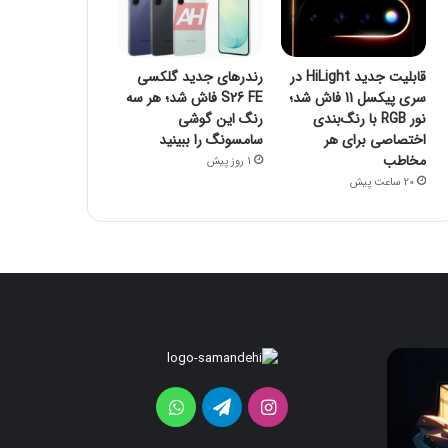
قابلیت جدید HiLight در
رندرهای جدید گلکسی
سری پیکسل 11 فاش شد؛
S26 FE فاش شد؛ هر سه
نور RGB با رنگ‌بندی
رنگ این گوشی
اختصاصی برای هر
سامسونگ را ببینید
مخاطب
1 روز پیش
20 ساعت پیش
ردمی
قابلیت
17C
جدید
HiLight
5G
اینستاگرام
تلگرام
واتس
معرفی
در
می‌شود؛
سری
آپ