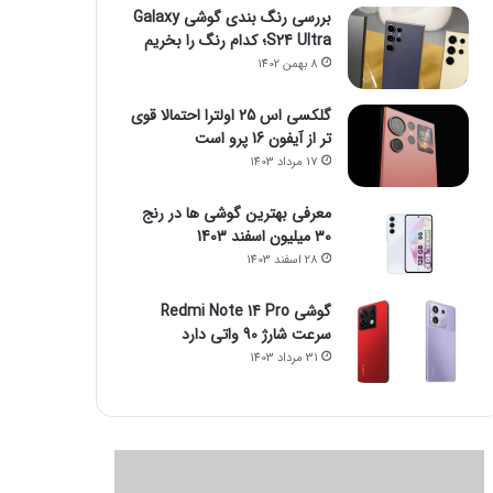
بررسی رنگ بندی گوشی Galaxy
S24 Ultra؛ کدام رنگ را بخریم
8 بهمن 1402
گلکسی اس 25 اولترا احتمالا قوی
تر از آیفون 16 پرو است
17 مرداد 1403
معرفی بهترین گوشی ها در رنج
۳۰ میلیون اسفند 1403
28 اسفند 1403
گوشی Redmi Note 14 Pro
سرعت شارژ 90 واتی دارد
31 مرداد 1403