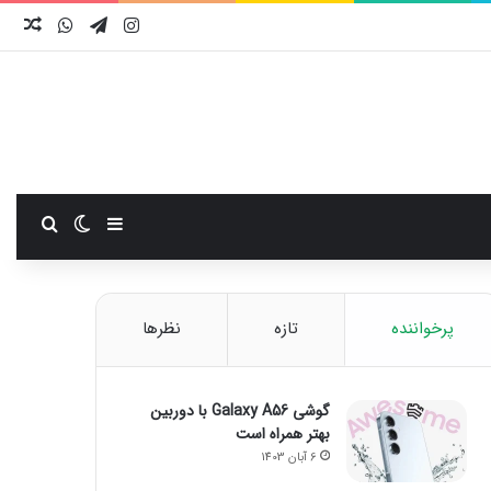
اینستاگرام
تلگرام
واتس آ
نوش
سایدبار
تغییر پوست
جستجو
پرخواننده
تازه
نظرها
گوشی Galaxy A56 با دوربین
بهتر همراه است
6 آبان 1403