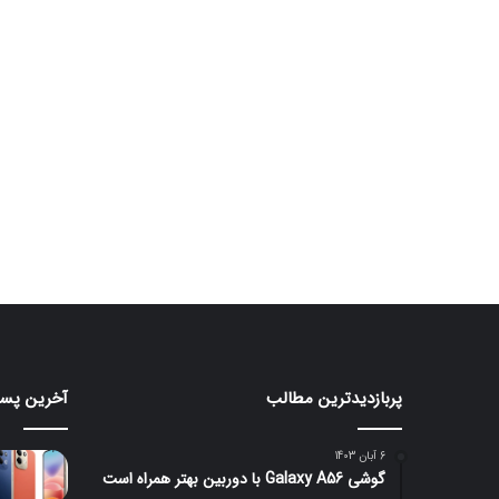
پربازدیدترین مطالب
آخرین پست
رندرهای
ردمی
جدید
۱۷
گلکسی
با
6 آبان 1403
S26
باتری
گوشی Galaxy A56 با دوربین بهتر همراه است
۷۵۰۰
FE