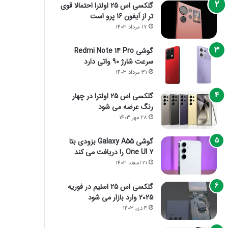
گلکسی اس 25 اولترا احتمالا قوی
تر از آیفون 16 پرو است
17 مرداد 1403
گوشی Redmi Note 14 Pro
سرعت شارژ 90 واتی دارد
31 مرداد 1403
گلکسی اس 25 اولترا در چهار
رنگ عرضه می شود
28 مهر 1403
گوشی Galaxy A55 بزودی بتا
One UI 7 را دریافت می کند
21 اسفند 1403
گلکسی اس 25 اسلیم در فوریه
2025 وارد بازار می شود
4 دی 1403