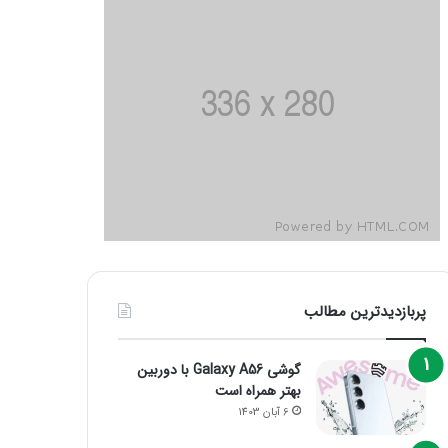
پربازدیدترین مطالب
گوشی Galaxy A56 با دوربین
بهتر همراه است
6 آبان 1403