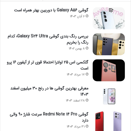
گوشی Galaxy A56 با دوربین بهتر همراه است
6 آبان 1403
بررسی رنگ بندی گوشی Galaxy S24 Ultra؛ کدام
رنگ را بخریم
8 بهمن 1402
گلکسی اس 25 اولترا احتمالا قوی تر از آیفون 16 پرو
است
17 مرداد 1403
معرفی بهترین گوشی ها در رنج ۳۰ میلیون اسفند
1403
28 اسفند 1403
گوشی Redmi Note 14 Pro سرعت شارژ 90 واتی
دارد
31 مرداد 1403