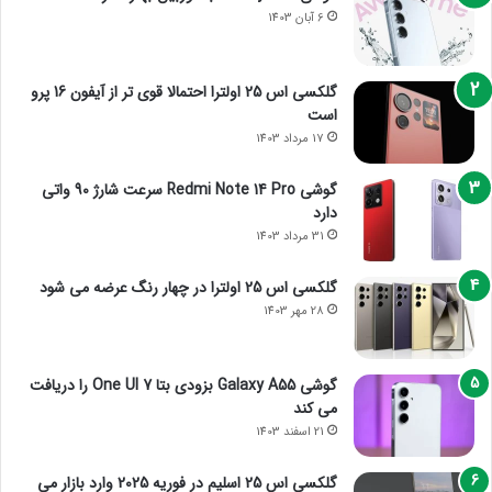
6 آبان 1403
گلکسی اس 25 اولترا احتمالا قوی تر از آیفون 16 پرو
است
17 مرداد 1403
گوشی Redmi Note 14 Pro سرعت شارژ 90 واتی
دارد
31 مرداد 1403
گلکسی اس 25 اولترا در چهار رنگ عرضه می شود
28 مهر 1403
گوشی Galaxy A55 بزودی بتا One UI 7 را دریافت
می کند
21 اسفند 1403
گلکسی اس 25 اسلیم در فوریه 2025 وارد بازار می