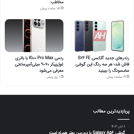
مخاطب
15 ساعت پیش
رندرهای جدید گلکسی S26 FE
ردمی K100 Pro Max با باتری
فاش شد؛ هر سه رنگ این گوشی
غول‌پیکر ۹۰۷۰ میلی‌آمپرساعتی
سامسونگ را ببینید
معرفی می‌شود
19 ساعت پیش
1 روز پیش
پربازدیدترین مطالب
6 آبان 1403
گوشی Galaxy A56 با دوربین بهتر همراه است