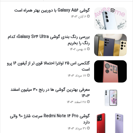
گوشی Galaxy A56 با دوربین بهتر همراه است
6 آبان 1403
بررسی رنگ بندی گوشی Galaxy S24 Ultra؛ کدام
رنگ را بخریم
8 بهمن 1402
گلکسی اس 25 اولترا احتمالا قوی تر از آیفون 16 پرو
است
17 مرداد 1403
معرفی بهترین گوشی ها در رنج ۳۰ میلیون اسفند
1403
28 اسفند 1403
گوشی Redmi Note 14 Pro سرعت شارژ 90 واتی
دارد
31 مرداد 1403