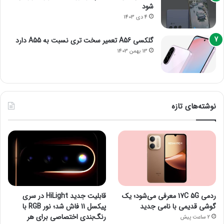
شود
4 دی 1403
گلکسی A56 تعمیر سخت تری نسبت به A55 دارد
13 بهمن 1403
نوشته‌های تازه
ردمی 17C 5G معرفی می‌شود؛ یک
قابلیت جدید HiLight در سری
گوشی قدیمی با نامی جدید
پیکسل 11 فاش شد؛ نور RGB با
رنگ‌بندی اختصاصی برای هر
2 ساعت پیش