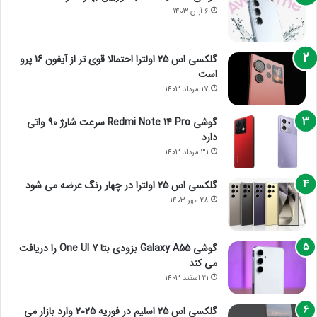
6 آبان 1403
گلکسی اس 25 اولترا احتمالا قوی تر از آیفون 16 پرو
است
17 مرداد 1403
گوشی Redmi Note 14 Pro سرعت شارژ 90 واتی
دارد
31 مرداد 1403
گلکسی اس 25 اولترا در چهار رنگ عرضه می شود
28 مهر 1403
گوشی Galaxy A55 بزودی بتا One UI 7 را دریافت
می کند
21 اسفند 1403
گلکسی اس 25 اسلیم در فوریه 2025 وارد بازار می