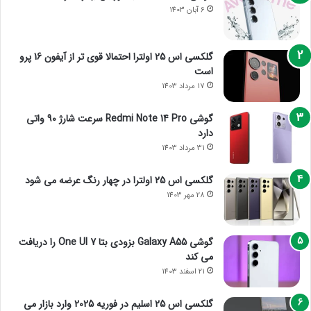
6 آبان 1403
گلکسی اس 25 اولترا احتمالا قوی تر از آیفون 16 پرو
است
17 مرداد 1403
گوشی Redmi Note 14 Pro سرعت شارژ 90 واتی
دارد
31 مرداد 1403
گلکسی اس 25 اولترا در چهار رنگ عرضه می شود
28 مهر 1403
گوشی Galaxy A55 بزودی بتا One UI 7 را دریافت
می کند
21 اسفند 1403
گلکسی اس 25 اسلیم در فوریه 2025 وارد بازار می