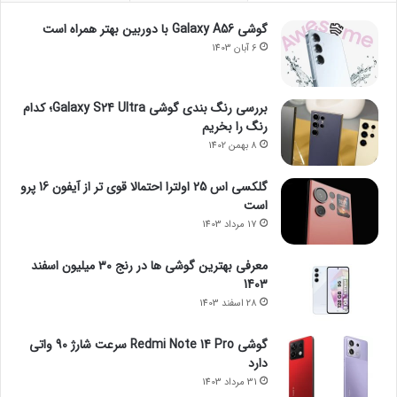
گوشی Galaxy A56 با دوربین بهتر همراه است
6 آبان 1403
بررسی رنگ بندی گوشی Galaxy S24 Ultra؛ کدام
رنگ را بخریم
8 بهمن 1402
گلکسی اس 25 اولترا احتمالا قوی تر از آیفون 16 پرو
است
17 مرداد 1403
معرفی بهترین گوشی ها در رنج ۳۰ میلیون اسفند
1403
28 اسفند 1403
گوشی Redmi Note 14 Pro سرعت شارژ 90 واتی
دارد
31 مرداد 1403