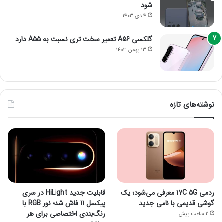
شود
4 دی 1403
گلکسی A56 تعمیر سخت تری نسبت به A55 دارد
13 بهمن 1403
نوشته‌های تازه
ردمی 17C 5G معرفی می‌شود؛ یک
قابلیت جدید HiLight در سری
گوشی قدیمی با نامی جدید
پیکسل 11 فاش شد؛ نور RGB با
رنگ‌بندی اختصاصی برای هر
2 ساعت پیش