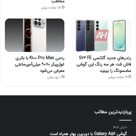
مخاطب
15 ساعت پیش
رندرهای جدید گلکسی S26 FE
ردمی K100 Pro Max با باتری
فاش شد؛ هر سه رنگ این گوشی
غول‌پیکر ۹۰۷۰ میلی‌آمپرساعتی
سامسونگ را ببینید
معرفی می‌شود
19 ساعت پیش
1 روز پیش
پربازدیدترین مطالب
6 آبان 1403
گوشی Galaxy A56 با دوربین بهتر همراه است