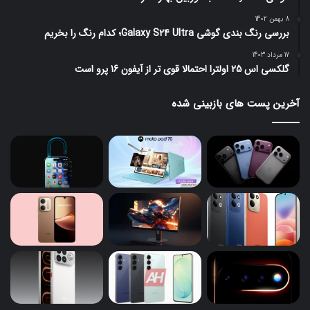
8 بهمن 1402
بررسی رنگ بندی گوشی Galaxy S24 Ultra؛ کدام رنگ را بخریم
17 مرداد 1403
گلکسی اس 25 اولترا احتمالا قوی تر از آیفون 16 پرو است
آخرین پست های بازبینی شده