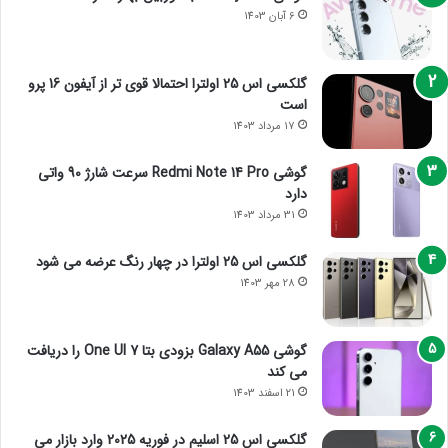
6 آبان 1403
گلکسی اس 25 اولترا احتمالا قوی تر از آیفون 16 پرو
است
17 مرداد 1403
گوشی Redmi Note 14 Pro سرعت شارژ 90 واتی
دارد
31 مرداد 1403
گلکسی اس 25 اولترا در چهار رنگ عرضه می شود
28 مهر 1403
گوشی Galaxy A55 بزودی بتا One UI 7 را دریافت
می کند
21 اسفند 1403
گلکسی اس 25 اسلیم در فوریه 2025 وارد بازار می