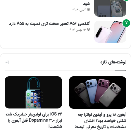
شود
4 دی 1403
گلکسی A56 تعمیر سخت تری نسبت به A55 دارد
13 بهمن 1403
نوشته‌های تازه
iOS 26 برای اولین‌بار جیلبریک شد؛
آیفون ۱۸ پرو و آیفون اولترا چه
ابزار Dopamine 3.0 قفل آیفون را
شکلی خواهند بود؟ افشای
شکست!
مشخصات و تاریخ معرفی توسط