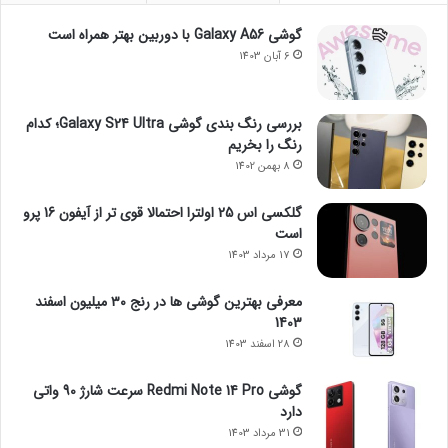
گوشی Galaxy A56 با دوربین بهتر همراه است
6 آبان 1403
بررسی رنگ بندی گوشی Galaxy S24 Ultra؛ کدام
رنگ را بخریم
8 بهمن 1402
گلکسی اس 25 اولترا احتمالا قوی تر از آیفون 16 پرو
است
17 مرداد 1403
معرفی بهترین گوشی ها در رنج ۳۰ میلیون اسفند
1403
28 اسفند 1403
گوشی Redmi Note 14 Pro سرعت شارژ 90 واتی
دارد
31 مرداد 1403