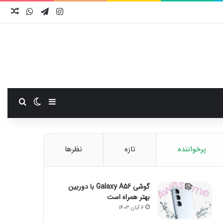
اینستاگرام
تلگرام
واتس آ
نوش
سایدبار
تغییر پوست
جستجو
پرخواننده
تازه
نظرها
گوشی Galaxy A56 با دوربین
بهتر همراه است
6 آبان 1403