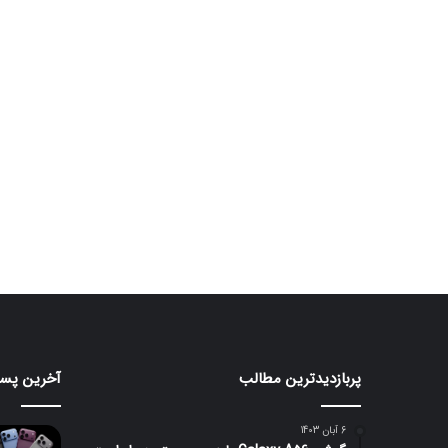
پربازدیدترین مطالب
آخرین پست
iOS
ردمی
۱۷
26
برای
با
6 آبان 1403
اولین‌بار
باتر