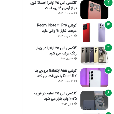
گلکسی اس 25 اولترا احتمالا قوی
تر از آیفون 16 پرو است
17 مرداد 1403
گوشی Redmi Note 14 Pro
سرعت شارژ 90 واتی دارد
31 مرداد 1403
گلکسی اس 25 اولترا در چهار
رنگ عرضه می شود
28 مهر 1403
گوشی Galaxy A55 بزودی بتا
One UI 7 را دریافت می کند
21 اسفند 1403
گلکسی اس 25 اسلیم در فوریه
2025 وارد بازار می شود
4 دی 1403