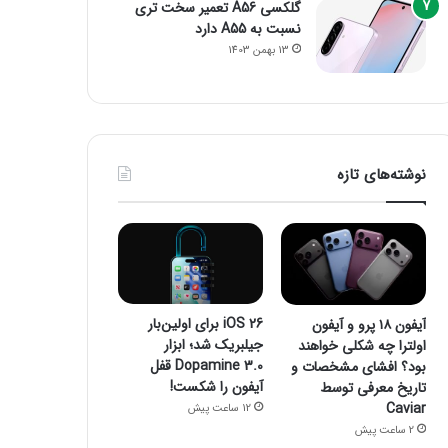
گلکسی A56 تعمیر سخت تری
نسبت به A55 دارد
13 بهمن 1403
نوشته‌های تازه
iOS 26 برای اولین‌بار
آیفون ۱۸ پرو و آیفون
جیلبریک شد؛ ابزار
اولترا چه شکلی خواهند
Dopamine 3.0 قفل
بود؟ افشای مشخصات و
آیفون را شکست!
تاریخ معرفی توسط
Caviar
12 ساعت پیش
2 ساعت پیش