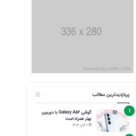
پربازدیدترین مطالب
گوشی Galaxy A56 با دوربین
بهتر همراه است
6 آبان 1403