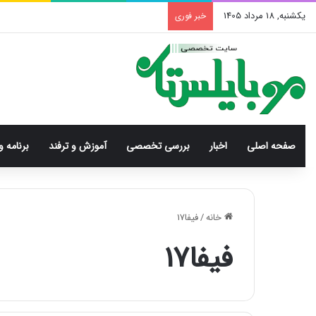
یکشنبه, 18 مرداد 1405
خبر فوری
صفحه اصلی
اخبار
بررسی‌ تخصصی
آموزش و ترفند
برنامه و
خانه
/
فیفا17
فیفا17