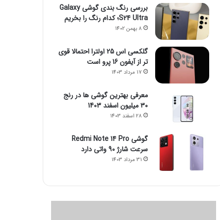
بررسی رنگ بندی گوشی Galaxy
S24 Ultra؛ کدام رنگ را بخریم
8 بهمن 1402
گلکسی اس 25 اولترا احتمالا قوی
تر از آیفون 16 پرو است
17 مرداد 1403
معرفی بهترین گوشی ها در رنج
۳۰ میلیون اسفند 1403
28 اسفند 1403
گوشی Redmi Note 14 Pro
سرعت شارژ 90 واتی دارد
31 مرداد 1403