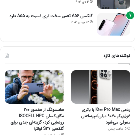
4 دی 1403
گلکسی A56 تعمیر سخت تری نسبت به A55 دارد
13 بهمن 1403
نوشته‌های تازه
ردمی K100 Pro Max با باتری
سامسونگ از سنسور ۲۰۰
غول‌پیکر ۹۰۷۰ میلی‌آمپرساعتی
مگاپیکسلی ISOCELL HPC
معرفی می‌شود
رونمایی کرد؛ گزینه‌ای جدی برای
گلکسی S27 اولترا
5 ساعت پیش