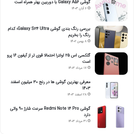
گوشی Galaxy A56 با دوربین بهتر همراه است
6 آبان 1403
بررسی رنگ بندی گوشی Galaxy S24 Ultra؛ کدام
رنگ را بخریم
8 بهمن 1402
گلکسی اس 25 اولترا احتمالا قوی تر از آیفون 16 پرو
است
17 مرداد 1403
معرفی بهترین گوشی ها در رنج ۳۰ میلیون اسفند
1403
28 اسفند 1403
گوشی Redmi Note 14 Pro سرعت شارژ 90 واتی
دارد
31 مرداد 1403