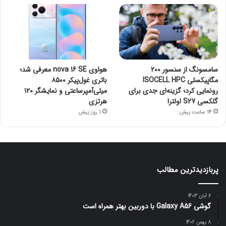
سامسونگ از سنسور ۲۰۰
هواوی nova 16 SE معرفی شد؛
مگاپیکسلی ISOCELL HPC
باتری غول‌پیکر ۸۵۰۰
رونمایی کرد؛ گزینه‌ای جدی برای
میلی‌آمپرساعتی و نمایشگر ۱۲۰
گلکسی S27 اولترا
هرتزی
14 ساعت پیش
1 روز پیش
پربازدیدترین مطالب
6 آبان 1403
گوشی Galaxy A56 با دوربین بهتر همراه است
8 بهمن 1402