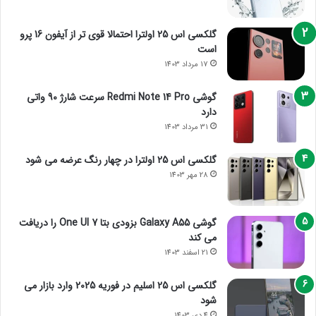
گلکسی اس 25 اولترا احتمالا قوی تر از آیفون 16 پرو
است
17 مرداد 1403
گوشی Redmi Note 14 Pro سرعت شارژ 90 واتی
دارد
31 مرداد 1403
گلکسی اس 25 اولترا در چهار رنگ عرضه می شود
28 مهر 1403
گوشی Galaxy A55 بزودی بتا One UI 7 را دریافت
می کند
21 اسفند 1403
گلکسی اس 25 اسلیم در فوریه 2025 وارد بازار می
شود
4 دی 1403