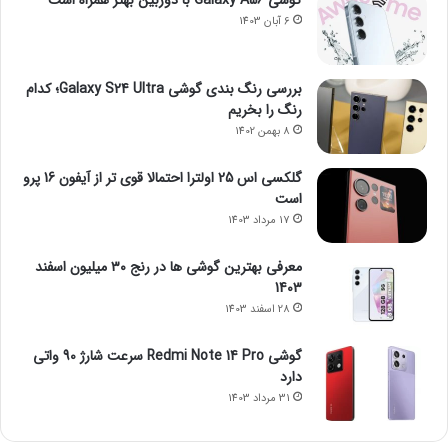
گوشی Galaxy A56 با دوربین بهتر همراه است
6 آبان 1403
بررسی رنگ بندی گوشی Galaxy S24 Ultra؛ کدام
رنگ را بخریم
8 بهمن 1402
گلکسی اس 25 اولترا احتمالا قوی تر از آیفون 16 پرو
است
17 مرداد 1403
معرفی بهترین گوشی ها در رنج ۳۰ میلیون اسفند
1403
28 اسفند 1403
گوشی Redmi Note 14 Pro سرعت شارژ 90 واتی
دارد
31 مرداد 1403