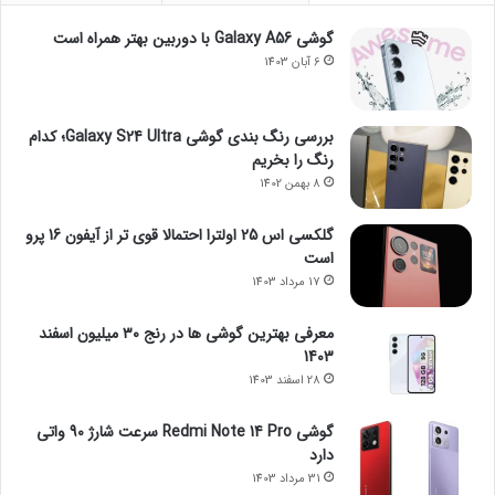
گوشی Galaxy A56 با دوربین بهتر همراه است
6 آبان 1403
بررسی رنگ بندی گوشی Galaxy S24 Ultra؛ کدام
رنگ را بخریم
8 بهمن 1402
گلکسی اس 25 اولترا احتمالا قوی تر از آیفون 16 پرو
است
17 مرداد 1403
معرفی بهترین گوشی ها در رنج ۳۰ میلیون اسفند
1403
28 اسفند 1403
گوشی Redmi Note 14 Pro سرعت شارژ 90 واتی
دارد
31 مرداد 1403