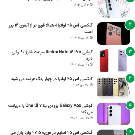
6 آبان 1403
گلکسی اس 25 اولترا احتمالا قوی تر از آیفون 16 پرو
است
17 مرداد 1403
گوشی Redmi Note 14 Pro سرعت شارژ 90 واتی
دارد
31 مرداد 1403
گلکسی اس 25 اولترا در چهار رنگ عرضه می شود
28 مهر 1403
گوشی Galaxy A55 بزودی بتا One UI 7 را دریافت
می کند
21 اسفند 1403
گلکسی اس 25 اسلیم در فوریه 2025 وارد بازار می