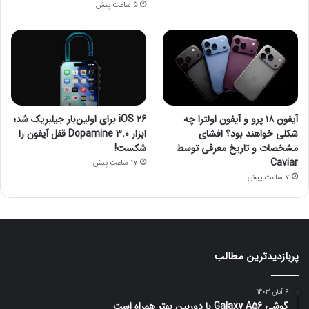
5 ساعت پیش
آیفون ۱۸ پرو و آیفون اولترا چه
iOS 26 برای اولین‌بار جیلبریک شد؛
شکلی خواهند بود؟ افشای
ابزار Dopamine 3.0 قفل آیفون را
مشخصات و تاریخ معرفی توسط
شکست!
Caviar
17 ساعت پیش
7 ساعت پیش
پربازدیدترین مطالب
6 آبان 1403
گوشی Galaxy A56 با دوربین بهتر همراه است