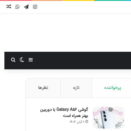
اینستاگرام
تلگرام
واتس آ
نوش
سایدبار
تغییر پوست
جستجو
پرخواننده
تازه
نظرها
گوشی Galaxy A56 با دوربین
بهتر همراه است
6 آبان 1403