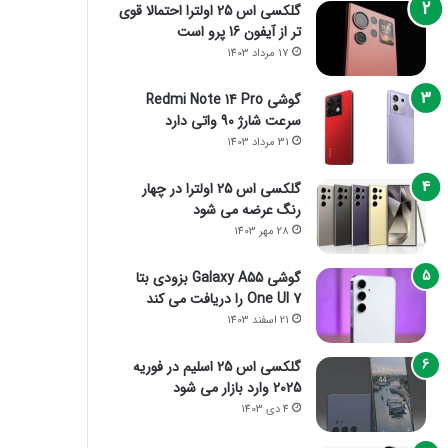
گلکسی اس 25 اولترا احتمالا قوی
تر از آیفون 16 پرو است
17 مرداد 1403
گوشی Redmi Note 14 Pro
سرعت شارژ 90 واتی دارد
31 مرداد 1403
گلکسی اس 25 اولترا در چهار
رنگ عرضه می شود
28 مهر 1403
گوشی Galaxy A55 بزودی بتا
One UI 7 را دریافت می کند
21 اسفند 1403
گلکسی اس 25 اسلیم در فوریه
2025 وارد بازار می شود
4 دی 1403