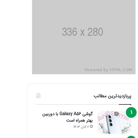
پربازدیدترین مطالب
گوشی Galaxy A56 با دوربین
بهتر همراه است
6 آبان 1403