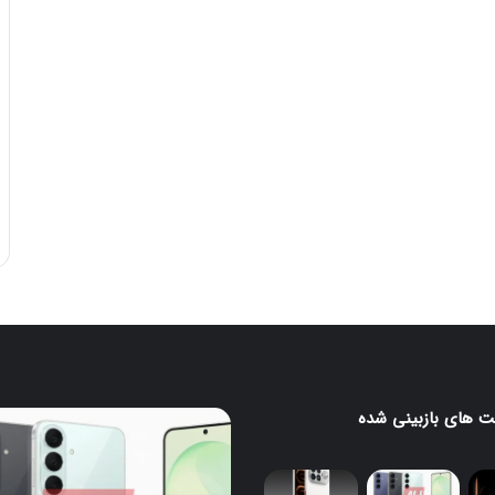
 های بازبینی شده
رندرهای
جدید
H
گلکسی
S26