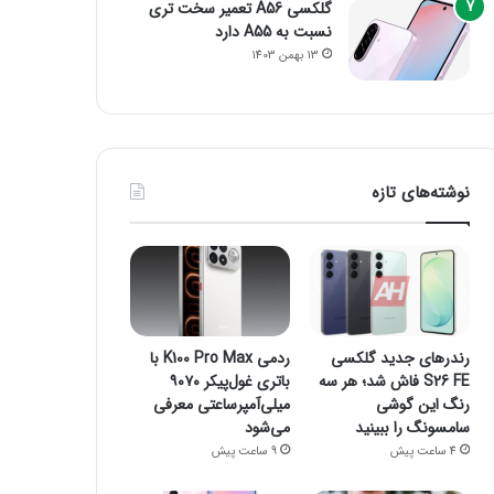
گلکسی A56 تعمیر سخت تری
نسبت به A55 دارد
13 بهمن 1403
نوشته‌های تازه
رندرهای جدید گلکسی
ردمی K100 Pro Max با
S26 FE فاش شد؛ هر سه
باتری غول‌پیکر ۹۰۷۰
رنگ این گوشی
میلی‌آمپرساعتی معرفی
سامسونگ را ببینید
می‌شود
4 ساعت پیش
9 ساعت پیش