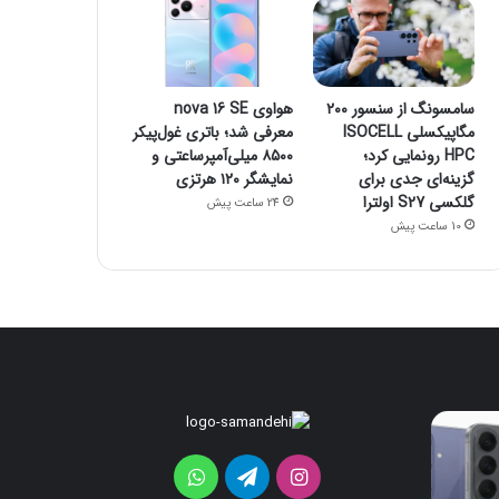
سامسونگ از سنسور ۲۰۰
هواوی nova 16 SE
مگاپیکسلی ISOCELL
معرفی شد؛ باتری غول‌پیکر
HPC رونمایی کرد؛
۸۵۰۰ میلی‌آمپرساعتی و
گزینه‌ای جدی برای
نمایشگر ۱۲۰ هرتزی
گلکسی S27 اولترا
24 ساعت پیش
10 ساعت پیش
ردمی
سامسونگ
K100
از
Pro
سنسور
اینستاگرام
تلگرام
واتس
۲۰۰
Max