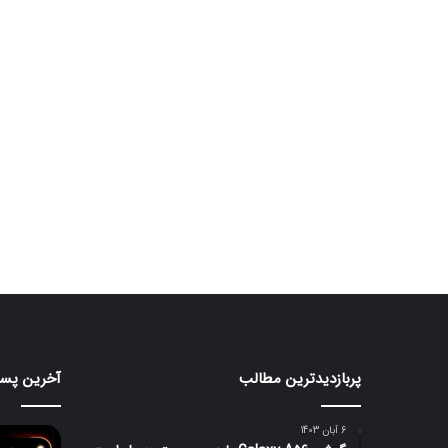
پربازدیدترین مطالب
آخرین پست
هواوی
قابلیت
nova
جدید
iLight
16
6 آبان 1403
SE
در