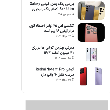
بررسی رنگ بندی گوشی Galaxy
S24 Ultra؛ کدام رنگ را بخریم
8 بهمن 1402
گلکسی اس 25 اولترا احتمالا قوی
تر از آیفون 16 پرو است
17 مرداد 1403
معرفی بهترین گوشی ها در رنج
۳۰ میلیون اسفند 1403
28 اسفند 1403
گوشی Redmi Note 14 Pro
سرعت شارژ 90 واتی دارد
31 مرداد 1403