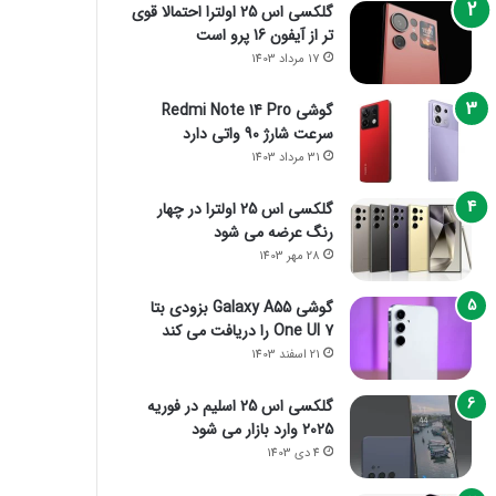
گلکسی اس 25 اولترا احتمالا قوی
تر از آیفون 16 پرو است
17 مرداد 1403
گوشی Redmi Note 14 Pro
سرعت شارژ 90 واتی دارد
31 مرداد 1403
گلکسی اس 25 اولترا در چهار
رنگ عرضه می شود
28 مهر 1403
گوشی Galaxy A55 بزودی بتا
One UI 7 را دریافت می کند
21 اسفند 1403
گلکسی اس 25 اسلیم در فوریه
2025 وارد بازار می شود
4 دی 1403