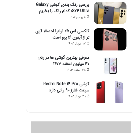
بررسی رنگ بندی گوشی Galaxy
S24 Ultra؛ کدام رنگ را بخریم
8 بهمن 1402
گلکسی اس 25 اولترا احتمالا قوی
تر از آیفون 16 پرو است
17 مرداد 1403
معرفی بهترین گوشی ها در رنج
۳۰ میلیون اسفند 1403
28 اسفند 1403
گوشی Redmi Note 14 Pro
سرعت شارژ 90 واتی دارد
31 مرداد 1403