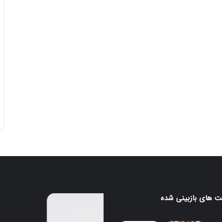
 های بازبینی شده
پایان
کار
گوگل