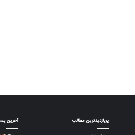
پربازدیدترین مطالب
آخرین پست
هواوی
ایرباد
CMF
nova
Clip
16