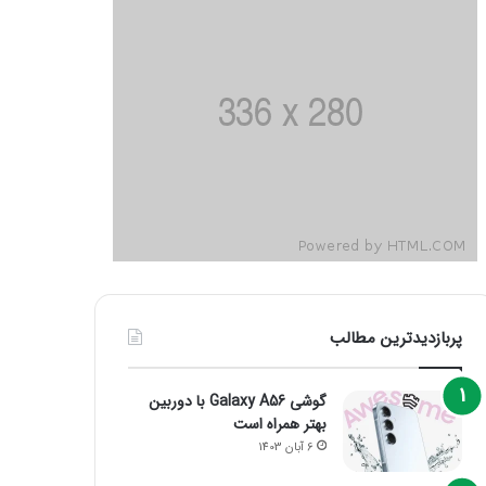
پربازدیدترین مطالب
گوشی Galaxy A56 با دوربین
بهتر همراه است
6 آبان 1403