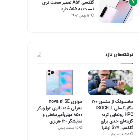
گلکسی A56 تعمیر سخت تری
نسبت به A55 دارد
13 بهمن 1403
نوشته‌های تازه
سامسونگ از سنسور ۲۰۰
هواوی nova 16 SE
مگاپیکسلی ISOCELL
معرفی شد؛ باتری غول‌پیکر
HPC رونمایی کرد؛
۸۵۰۰ میلی‌آمپرساعتی و
گزینه‌ای جدی برای
نمایشگر ۱۲۰ هرتزی
گلکسی S27 اولترا
15 ساعت پیش
45 دقیقه پیش