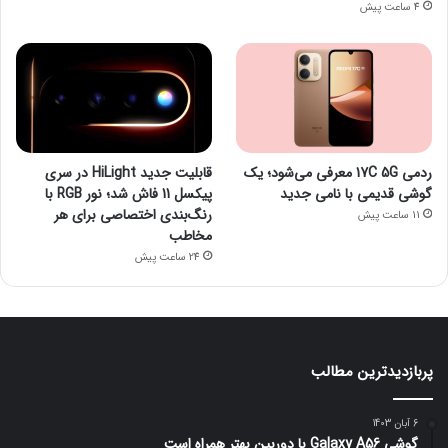
4 ساعت پیش
ردمی 17C 5G معرفی می‌شود؛ یک
قابلیت جدید HiLight در سری
گوشی قدیمی با نامی جدید
پیکسل 11 فاش شد؛ نور RGB با
رنگ‌بندی اختصاصی برای هر
11 ساعت پیش
مخاطب
24 ساعت پیش
پربازدیدترین مطالب
6 آبان 1403
گوشی Galaxy A56 با دوربین بهتر همراه است