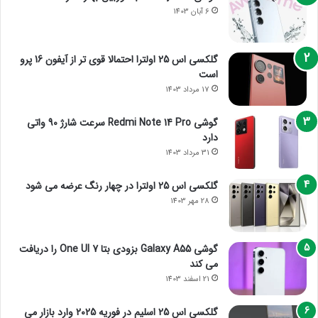
6 آبان 1403
گلکسی اس 25 اولترا احتمالا قوی تر از آیفون 16 پرو
است
17 مرداد 1403
گوشی Redmi Note 14 Pro سرعت شارژ 90 واتی
دارد
31 مرداد 1403
گلکسی اس 25 اولترا در چهار رنگ عرضه می شود
28 مهر 1403
گوشی Galaxy A55 بزودی بتا One UI 7 را دریافت
می کند
21 اسفند 1403
گلکسی اس 25 اسلیم در فوریه 2025 وارد بازار می