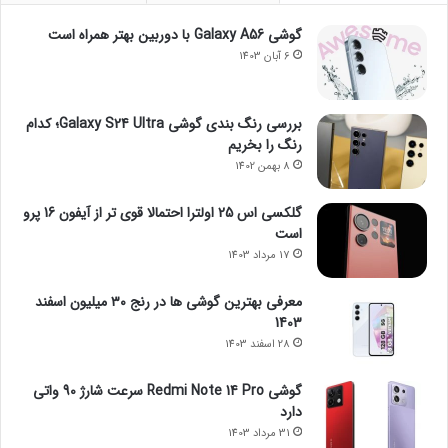
گوشی Galaxy A56 با دوربین بهتر همراه است
6 آبان 1403
بررسی رنگ بندی گوشی Galaxy S24 Ultra؛ کدام
رنگ را بخریم
8 بهمن 1402
گلکسی اس 25 اولترا احتمالا قوی تر از آیفون 16 پرو
است
17 مرداد 1403
معرفی بهترین گوشی ها در رنج ۳۰ میلیون اسفند
1403
28 اسفند 1403
گوشی Redmi Note 14 Pro سرعت شارژ 90 واتی
دارد
31 مرداد 1403