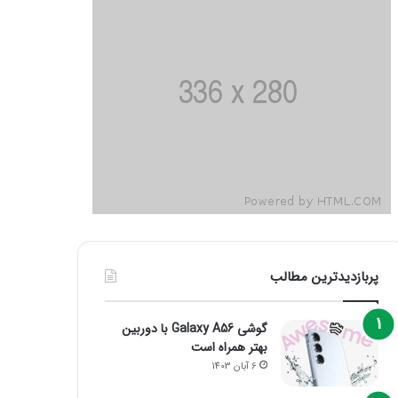
پربازدیدترین مطالب
گوشی Galaxy A56 با دوربین
بهتر همراه است
6 آبان 1403