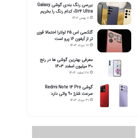
بررسی رنگ بندی گوشی Galaxy
S24 Ultra؛ کدام رنگ را بخریم
8 بهمن 1402
گلکسی اس 25 اولترا احتمالا قوی
تر از آیفون 16 پرو است
17 مرداد 1403
معرفی بهترین گوشی ها در رنج
۳۰ میلیون اسفند 1403
28 اسفند 1403
گوشی Redmi Note 14 Pro
سرعت شارژ 90 واتی دارد
31 مرداد 1403