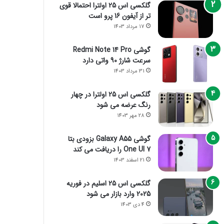
گلکسی اس 25 اولترا احتمالا قوی
تر از آیفون 16 پرو است
17 مرداد 1403
گوشی Redmi Note 14 Pro
سرعت شارژ 90 واتی دارد
31 مرداد 1403
گلکسی اس 25 اولترا در چهار
رنگ عرضه می شود
28 مهر 1403
گوشی Galaxy A55 بزودی بتا
One UI 7 را دریافت می کند
21 اسفند 1403
گلکسی اس 25 اسلیم در فوریه
2025 وارد بازار می شود
4 دی 1403