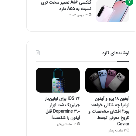
گلکسی A56 تعمیر سخت تری
نسبت به A55 دارد
13 بهمن 1403
نوشته‌های تازه
آیفون ۱۸ پرو و آیفون
iOS 26 برای اولین‌بار
اولترا چه شکلی خواهند
جیلبریک شد؛ ابزار
بود؟ افشای مشخصات و
Dopamine 3.0 قفل
تاریخ معرفی توسط
آیفون را شکست!
Caviar
12 ساعت پیش
2 ساعت پیش