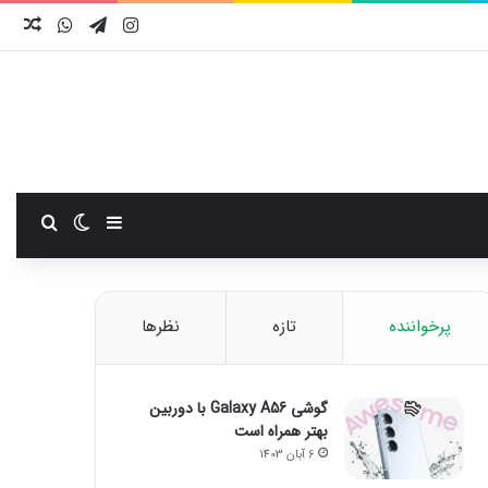
اینستاگرام
تلگرام
واتس آ
نوش
سایدبار
تغییر پوست
جستجو
پرخواننده
تازه
نظرها
گوشی Galaxy A56 با دوربین
بهتر همراه است
6 آبان 1403