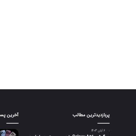
پربازدیدترین مطالب
آخرین پست
مانیتور
تبلت
گیمینگ
Moto
Pad
۲۴۰
6 آبان 1403
هرتزی
70