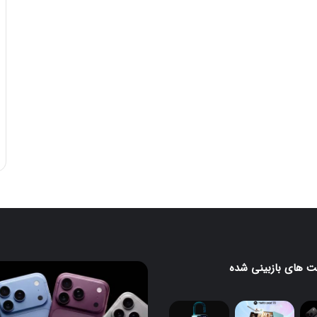
 های بازبینی شده
آیفون
۱۸
پرو
و