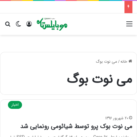
منو
ورود
تغییر پو
جس
خانه
/
می نوت بوگ
می نوت بوگ
اخبار
20 شهریور 1396
می نوت بوک پرو توسط شیائومی رونمایی شد