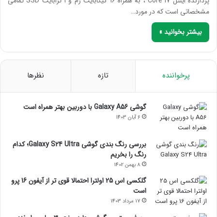
پردازنده اینتل Core I7 ، به همراه ۱۶ گیگابایت رم و ۱ ترابایت SSD تمامی
مشخصاتی است که در مورد…
بیشتر بخوانید »
پرخواننده
تازه
نظرها
گوشی Galaxy A56 با دوربین بهتر همراه است
6 آبان 1403
بررسی رنگ بندی گوشی Galaxy S24 Ultra؛ کدام
رنگ را بخریم
8 بهمن 1402
گلکسی اس 25 اولترا احتمالا قوی تر از آیفون 16 پرو
است
17 مرداد 1403