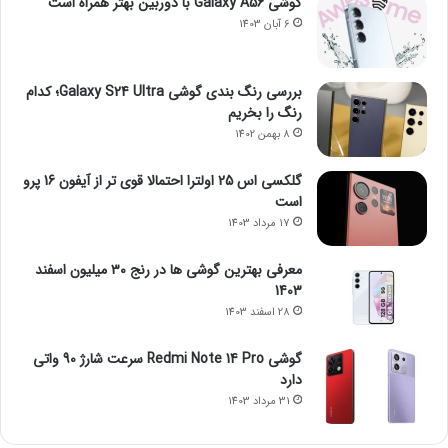
گوشی Galaxy A56 با دوربین بهتر همراه است
6 آبان 1403
بررسی رنگ بندی گوشی Galaxy S24 Ultra؛ کدام
رنگ را بخریم
8 بهمن 1402
گلکسی اس 25 اولترا احتمالا قوی تر از آیفون 16 پرو
است
17 مرداد 1403
معرفی بهترین گوشی ها در رنج ۳۰ میلیون اسفند
1403
28 اسفند 1403
گوشی Redmi Note 14 Pro سرعت شارژ 90 واتی
دارد
31 مرداد 1403