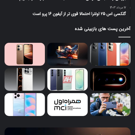
17 مرداد 1403
گلکسی اس 25 اولترا احتمالا قوی تر از آیفون 16 پرو است
آخرین پست های بازبینی شده
مانیتور
ردم