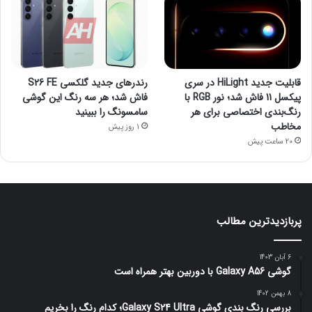
قابلیت جدید HiLight در سری
رندرهای جدید گلکسی S26 FE
پیکسل 11 فاش شد؛ نور RGB با
فاش شد؛ هر سه رنگ این گوشی
رنگ‌بندی اختصاصی برای هر
سامسونگ را ببینید
مخاطب
1 روز پیش
20 ساعت پیش
پربازدیدترین مطالب
6 آبان 1403
گوشی Galaxy A56 با دوربین بهتر همراه است
8 بهمن 1402
بررسی رنگ بندی گوشی Galaxy S24 Ultra؛ کدام رنگ را بخریم