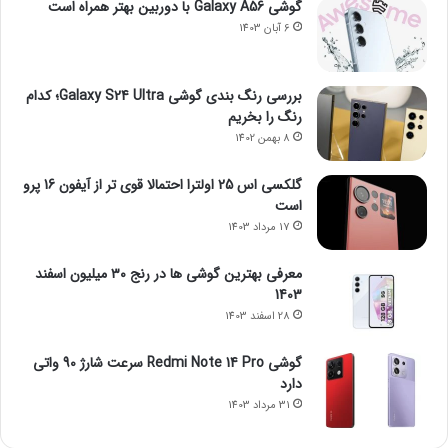
گوشی Galaxy A56 با دوربین بهتر همراه است
6 آبان 1403
بررسی رنگ بندی گوشی Galaxy S24 Ultra؛ کدام
رنگ را بخریم
8 بهمن 1402
گلکسی اس 25 اولترا احتمالا قوی تر از آیفون 16 پرو
است
17 مرداد 1403
معرفی بهترین گوشی ها در رنج ۳۰ میلیون اسفند
1403
28 اسفند 1403
گوشی Redmi Note 14 Pro سرعت شارژ 90 واتی
دارد
31 مرداد 1403