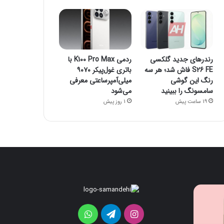
رندرهای جدید گلکسی
ردمی K100 Pro Max با
S26 FE فاش شد؛ هر سه
باتری غول‌پیکر ۹۰۷۰
رنگ این گوشی
میلی‌آمپرساعتی معرفی
سامسونگ را ببینید
می‌شود
19 ساعت پیش
1 روز پیش
قابلیت
رندرهای
جدید
جدید
HiLight
گلکسی
اینستاگرام
تلگرام
واتس
در
S26