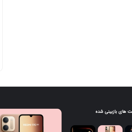
 های بازبینی شده
ردمی
گ
17C
5G
معرفی