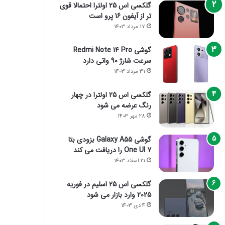
گلکسی اس 25 اولترا احتمالا قوی
تر از آیفون 16 پرو است
17 مرداد 1403
گوشی Redmi Note 14 Pro
سرعت شارژ 90 واتی دارد
31 مرداد 1403
گلکسی اس 25 اولترا در چهار
رنگ عرضه می شود
28 مهر 1403
گوشی Galaxy A55 بزودی بتا
One UI 7 را دریافت می کند
21 اسفند 1403
گلکسی اس 25 اسلیم در فوریه
2025 وارد بازار می شود
4 دی 1403