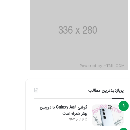
پربازدیدترین مطالب
گوشی Galaxy A56 با دوربین
بهتر همراه است
6 آبان 1403