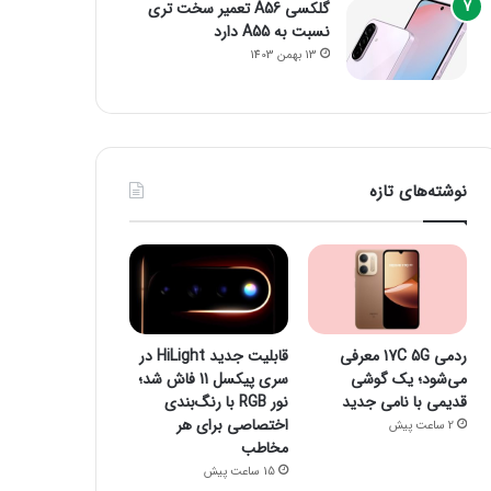
گلکسی A56 تعمیر سخت تری
نسبت به A55 دارد
13 بهمن 1403
نوشته‌های تازه
ردمی 17C 5G معرفی
قابلیت جدید HiLight در
می‌شود؛ یک گوشی
سری پیکسل 11 فاش شد؛
قدیمی با نامی جدید
نور RGB با رنگ‌بندی
اختصاصی برای هر
2 ساعت پیش
مخاطب
15 ساعت پیش