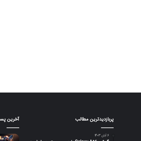
پربازدیدترین مطالب
آخرین پست
ردمی
مانیتور
K100
گیمین
۲۴۰
Pro
6 آبان 1403
Max
هرتزی