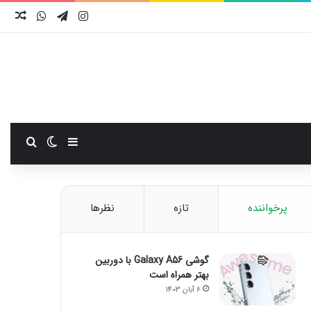
اینستاگرام
تلگرام
واتس آ
نوش
سایدبار
تغییر پوست
جستجو
پرخواننده
تازه
نظرها
گوشی Galaxy A56 با دوربین
بهتر همراه است
6 آبان 1403