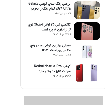
بررسی رنگ بندی گوشی Galaxy
S24 Ultra؛ کدام رنگ را بخریم
8 بهمن 1402
گلکسی اس 25 اولترا احتمالا قوی
تر از آیفون 16 پرو است
17 مرداد 1403
معرفی بهترین گوشی ها در رنج
۳۰ میلیون اسفند 1403
28 اسفند 1403
گوشی Redmi Note 14 Pro
سرعت شارژ 90 واتی دارد
31 مرداد 1403