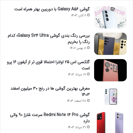
گوشی Galaxy A56 با دوربین بهتر همراه است
6 آبان 1403
بررسی رنگ بندی گوشی Galaxy S24 Ultra؛ کدام
رنگ را بخریم
8 بهمن 1402
گلکسی اس 25 اولترا احتمالا قوی تر از آیفون 16 پرو
است
17 مرداد 1403
معرفی بهترین گوشی ها در رنج ۳۰ میلیون اسفند
1403
28 اسفند 1403
گوشی Redmi Note 14 Pro سرعت شارژ 90 واتی
دارد
31 مرداد 1403