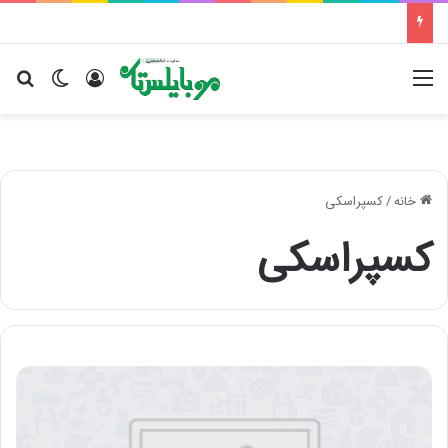
منو
ورود
تغییر پو
جس
خانه
/
کسپراسکی
کسپراسکی