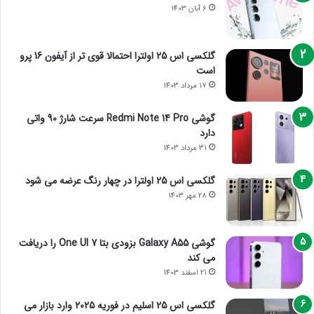
6 آبان 1403
گلکسی اس 25 اولترا احتمالا قوی تر از آیفون 16 پرو
است
17 مرداد 1403
گوشی Redmi Note 14 Pro سرعت شارژ 90 واتی
دارد
31 مرداد 1403
گلکسی اس 25 اولترا در چهار رنگ عرضه می شود
28 مهر 1403
گوشی Galaxy A55 بزودی بتا One UI 7 را دریافت
می کند
21 اسفند 1403
گلکسی اس 25 اسلیم در فوریه 2025 وارد بازار می