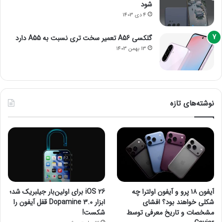
شود
4 دی 1403
گلکسی A56 تعمیر سخت تری نسبت به A55 دارد
13 بهمن 1403
نوشته‌های تازه
آیفون ۱۸ پرو و آیفون اولترا چه
iOS 26 برای اولین‌بار جیلبریک شد؛
شکلی خواهند بود؟ افشای
ابزار Dopamine 3.0 قفل آیفون را
مشخصات و تاریخ معرفی توسط
شکست!